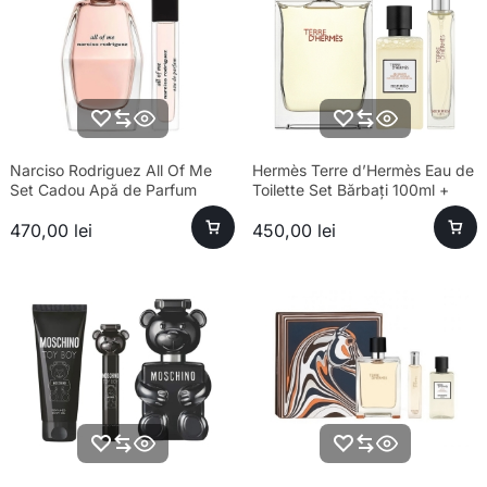
Narciso Rodriguez All Of Me
Hermès Terre d’Hermès Eau de
Set Cadou Apă de Parfum
Toilette Set Bărbați 100ml +
Femei 90ml + Travel Spray
15ml + Gel de Duș 40ml
470,00
lei
450,00
lei
10ml