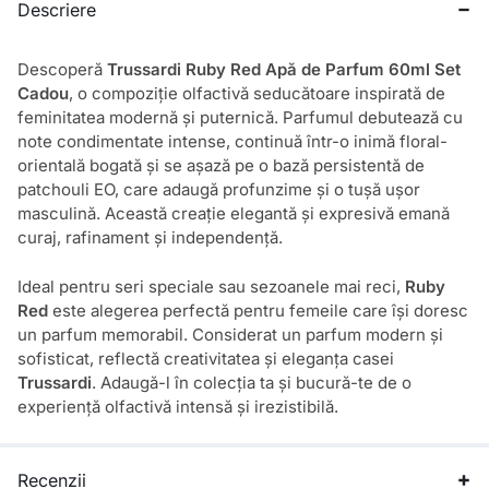
Descriere
Descoperă
Trussardi Ruby Red Apă de Parfum 60ml Set
Cadou
, o compoziție olfactivă seducătoare inspirată de
feminitatea modernă și puternică. Parfumul debutează cu
note condimentate intense, continuă într-o inimă floral-
orientală bogată și se așază pe o bază persistentă de
patchouli EO, care adaugă profunzime și o tușă ușor
masculină. Această creație elegantă și expresivă emană
curaj, rafinament și independență.
Ideal pentru seri speciale sau sezoanele mai reci,
Ruby
Red
este alegerea perfectă pentru femeile care își doresc
un parfum memorabil. Considerat un parfum modern și
sofisticat, reflectă creativitatea și eleganța casei
Trussardi
. Adaugă-l în colecția ta și bucură-te de o
experiență olfactivă intensă și irezistibilă.
Recenzii