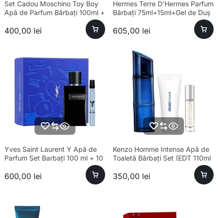
Set Cadou Moschino Toy Boy
Hermes Terre D’Hermes Parfum
Apă de Parfum Bărbați 100ml +
Bărbați 75ml+15ml+Gel de Duș
Spray Călătorie 10ml + Loțiune
40ml
400,00
lei
605,00
lei
de Corp 100ml
Yves Saint Laurent Y Apă de
Kenzo Homme Intense Apă de
Parfum Set Barbați 100 ml + 10
Toaletă Bărbați Set (EDT 110ml
ml + Apa de Parfum 10 ml
+ 10ml + Gel Duș 75ml)
600,00
lei
350,00
lei