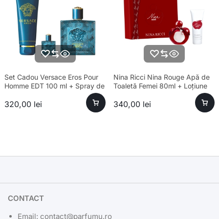
Set Cadou Versace Eros Pour
Nina Ricci Nina Rouge Apă de
Homme EDT 100 ml + Spray de
Toaletă Femei 80ml + Loțiune
Călătorie 5 ml + Gel de Duș 150
de Corp 75ml
320,00
lei
340,00
lei
ml
CONTACT
Email: contact@parfumu.ro