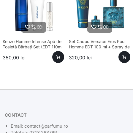
Kenzo Homme Intense Apă de
Set Cadou Versace Eros Pour
Toaletă Bărbați Set (EDT 110ml
Homme EDT 100 ml + Spray de
+ 10ml + Gel Duș 75ml)
Călătorie 5 ml + Gel de Duș 150
350,00
lei
320,00
lei
ml
CONTACT
Email: contact@parfumu.ro
Telefon: 0748 263 091