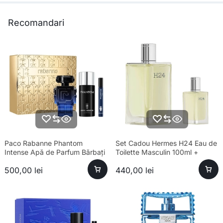
Recomandari
Paco Rabanne Phantom
Set Cadou Hermes H24 Eau de
Intense Apă de Parfum Bărbați
Toilette Masculin 100ml +
100ml + Deodorant Spray
Spray de Călătorie 12.5ml
500,00
lei
440,00
lei
150ml + Travel Spray 10ml Set
Cadou