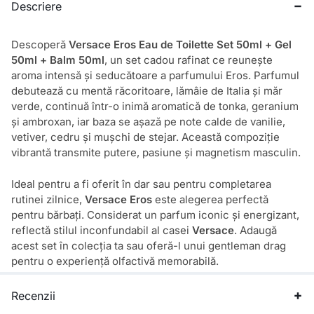
Descriere
Descoperă
Versace Eros Eau de Toilette Set 50ml + Gel
50ml + Balm 50ml
, un set cadou rafinat ce reunește
aroma intensă și seducătoare a parfumului Eros. Parfumul
debutează cu mentă răcoritoare, lămâie de Italia și măr
verde, continuă într-o inimă aromatică de tonka, geranium
și ambroxan, iar baza se așază pe note calde de vanilie,
vetiver, cedru și mușchi de stejar. Această compoziție
vibrantă transmite putere, pasiune și magnetism masculin.
Ideal pentru a fi oferit în dar sau pentru completarea
rutinei zilnice,
Versace Eros
este alegerea perfectă
pentru bărbați. Considerat un parfum iconic și energizant,
reflectă stilul inconfundabil al casei
Versace
. Adaugă
acest set în colecția ta sau oferă-l unui gentleman drag
pentru o experiență olfactivă memorabilă.
Recenzii