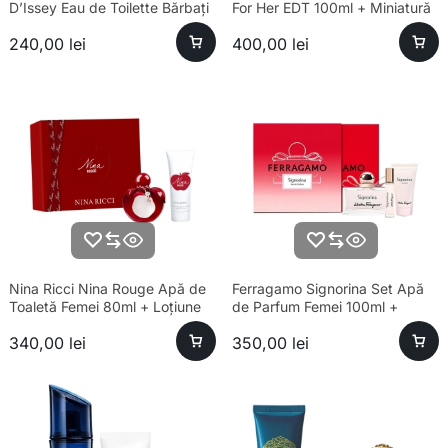
D’Issey Eau de Toilette Bărbați
For Her EDT 100ml + Miniatură
50ml + Gel de Duș 50ml
Pure Musc EDP 10ml
240,00
lei
400,00
lei
Nina Ricci Nina Rouge Apă de
Ferragamo Signorina Set Apă
Toaletă Femei 80ml + Loțiune
de Parfum Femei 100ml +
de Corp 75ml
Loțiune Corp 50ml + Mini 5ml
340,00
lei
350,00
lei