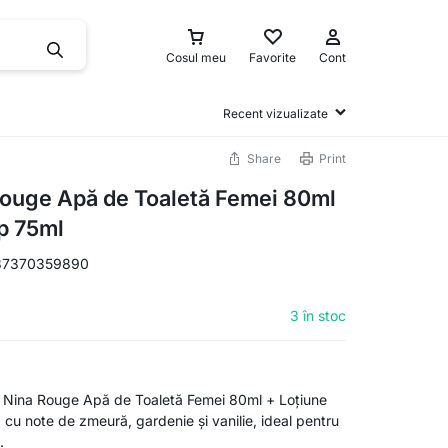
Cosul meu
Favorite
Cont
Recent vizualizate
Share
Print
Rouge Apă de Toaletă Femei 80ml
p 75ml
37370359890
3 în stoc
i Nina Rouge Apă de Toaletă Femei 80ml + Loțiune
u note de zmeură, gardenie și vanilie, ideal pentru
.