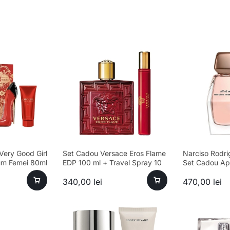
Very Good Girl
Set Cadou Versace Eros Flame
Narciso Rodri
um Femei 80ml
EDP 100 ml + Travel Spray 10
Set Cadou Ap
p 100ml
ml + Geantă Cosmetică
Femei 90ml + 
340,00
lei
470,00
lei
10ml