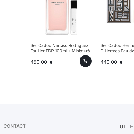
Set Cadou Narciso Rodriguez
Set Cadou Herme
For Her EDP 100ml + Miniatură
D’Hermes Eau de 
Pure Musc EDP 10ml
Masculin 100ml +
450,00
lei
440,00
lei
80ml
CONTACT
UTILE