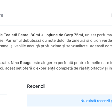
re
de Toaletă Femei 80ml + Loțiune de Corp 75ml
, un set parfumat
gie. Parfumul debutează cu note dulci de zmeură și citron verde,
aramel și vanilie adaugă profunzime și senzualitate. Această c
laxate,
Nina Rouge
este alegerea perfectă pentru femeile care i
ci
, acest set oferă o experiență completă de răsfăț olfactiv și în
Recenzii
Nu există recenzii