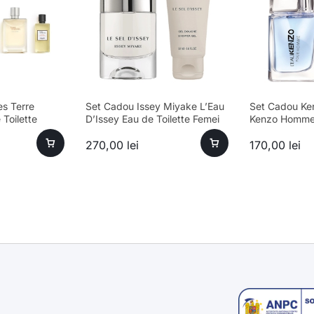
s Terre
Set Cadou Issey Miyake L’Eau
Set Cadou Ke
Toilette
D’Issey Eau de Toilette Femei
Kenzo Homme 
 Gel de Duș
50ml + Loțiune de Corp 50ml
Bărbați 30ml 
270,00
lei
170,00
lei
75ml