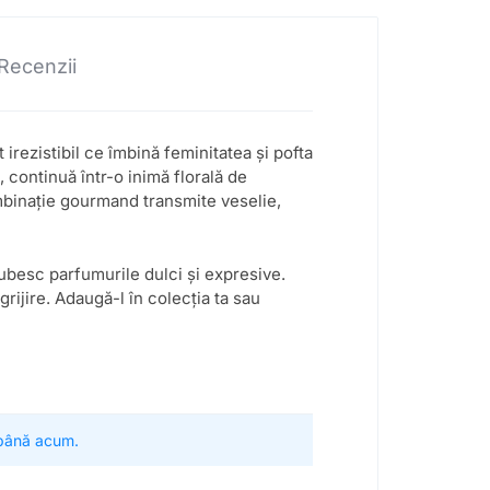
Recenzii
 irezistibil ce îmbină feminitatea și pofta
 continuă într-o inimă florală de
ombinație gourmand transmite veselie,
ubesc parfumurile dulci și expresive.
grijire. Adaugă-l în colecția ta sau
 până acum.