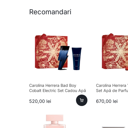
Recomandari
Carolina Herrera Bad Boy
Carolina Herrera 
Cobalt Electric Set Cadou Apă
Set Apă de Parf
de Parfum 100ml + Gel de Duș
+ Loțiune de Cor
520,00
lei
670,00
lei
100ml