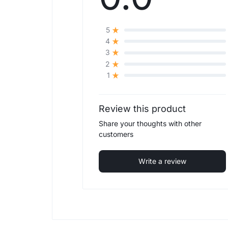
5
4
3
2
1
Review this product
Share your thoughts with other
customers
Write a review