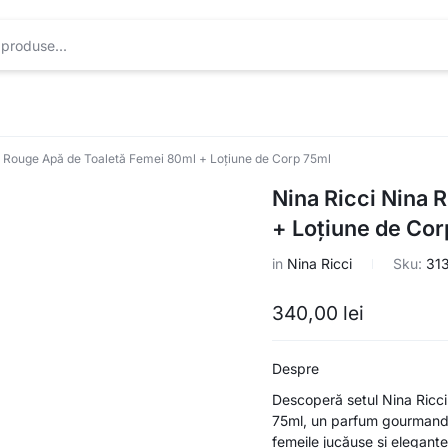
a Rouge Apă de Toaletă Femei 80ml + Loțiune de Corp 75ml
Nina Ricci Nina 
+ Loțiune de Cor
in
Nina Ricci
Sku:
31
340,00
lei
Despre
Descoperă setul Nina Ricc
75ml, un parfum gourmand c
femeile jucăușe și elegante