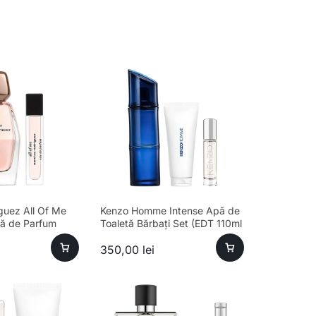
guez All Of Me
Kenzo Homme Intense Apă de
ă de Parfum
Toaletă Bărbați Set (EDT 110ml
Travel Spray
+ 10ml + Gel Duș 75ml)
350,00
lei