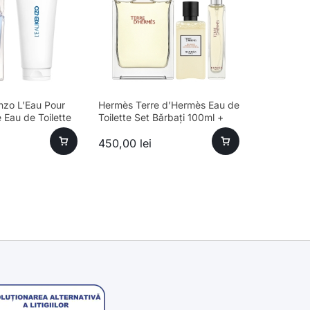
nzo L’Eau Pour
Hermès Terre d’Hermès Eau de
Eau de Toilette
Toilette Set Bărbați 100ml +
+ Gel de Duș
15ml + Gel de Duș 40ml
450,00
lei