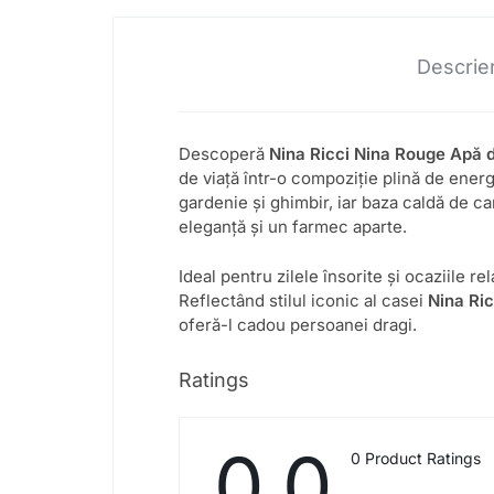
Descrie
Descoperă
Nina Ricci Nina Rouge Apă 
de viață într-o compoziție plină de ener
gardenie și ghimbir, iar baza caldă de c
eleganță și un farmec aparte.
Ideal pentru zilele însorite și ocaziile re
Reflectând stilul iconic al casei
Nina Ric
oferă-l cadou persoanei dragi.
Ratings
0.0
0 Product Ratings