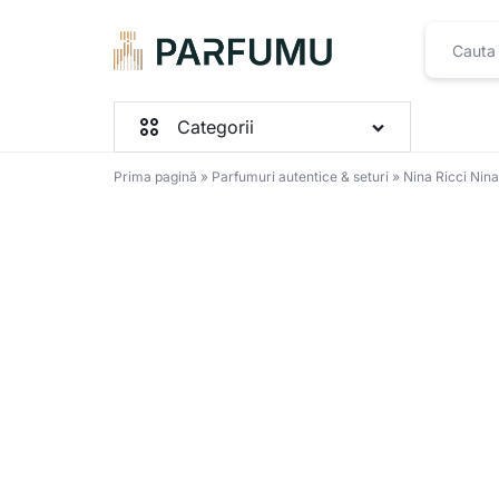
PARFUMU.RO
Categorii
Prima pagină
»
Parfumuri autentice & seturi
»
Nina Ricci Nin
Parfumuri Femei
Parfumuri Barbați
Parfumuri Unisex
Seturi
Toate produsele