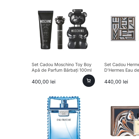
Set Cadou Moschino Toy Boy
Set Cadou Herme
Apă de Parfum Bărbați 100ml
D’Hermes Eau de 
+ Spray Călătorie 10ml +
Masculin 100ml +
400,00
lei
440,00
lei
Loțiune de Corp 100ml
80ml