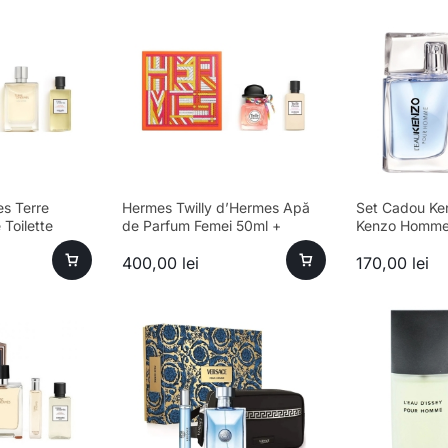
s Terre
Hermes Twilly d’Hermes Apă
Set Cadou Ke
Toilette
de Parfum Femei 50ml +
Kenzo Homme 
 Gel de Duș
Loțiune de Corp 40ml
Bărbați 30ml 
400,00
lei
170,00
lei
75ml