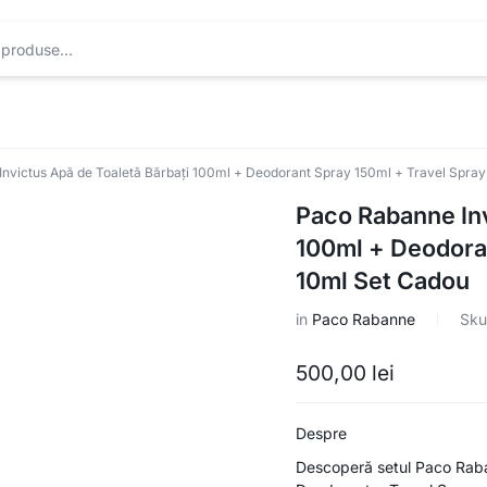
nvictus Apă de Toaletă Bărbați 100ml + Deodorant Spray 150ml + Travel Spra
Paco Rabanne Inv
100ml + Deodora
10ml Set Cadou
in
Paco Rabanne
Sku
500,00
lei
Despre
Descoperă setul Paco Raba