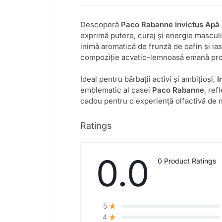
Descoperă
Paco Rabanne Invictus Apă 
exprimă putere, curaj și energie mascul
inimă aromatică de frunză de dafin și ia
compoziție acvatic-lemnoasă emană pro
Ideal pentru bărbații activi și ambițioși,
I
emblematic al casei
Paco Rabanne
, ref
cadou pentru o experiență olfactivă de n
Ratings
0.0
0 Product Ratings
5
4