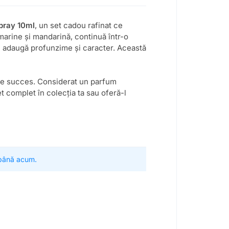
pray 10ml
, un set cadou rafinat ce
arine și mandarină, continuă într-o
ri adaugă profunzime și caracter. Această
de succes. Considerat un parfum
t complet în colecția ta sau oferă-l
 până acum.