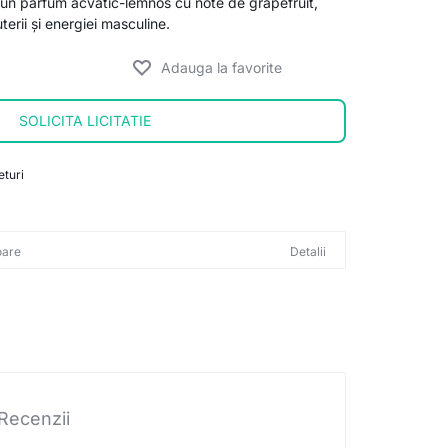
un parfum acvatic-lemnos cu note de grapefruit,
terii și energiei masculine.
SOLICITA LICITATIE
eturi
oare
Detalii
Recenzii