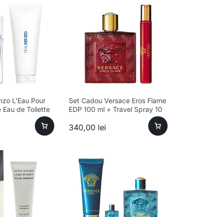
nzo L’Eau Pour
Set Cadou Versace Eros Flame
Eau de Toilette
EDP 100 ml + Travel Spray 10
+ Gel de Duș
ml + Geantă Cosmetică
340,00
lei