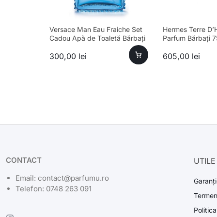
Versace Man Eau Fraiche Set
Hermes Terre D’
Cadou Apă de Toaletă Bărbați
Parfum Bărbați 
100ml
de Duș 40ml
300,00
lei
605,00
lei
CONTACT
UTILE
Email: contact@parfumu.ro
Garanți
Telefon: 0748 263 091
Termeni
Politic