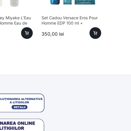
ey Miyake L’Eau
Set Cadou Versace Eros Pour
 Homme Eau de
Homme EDP 100 ml +
ți 75ml + Gel de
Miniatură 5 ml + Gel De Duș
350,00
lei
fum
150 ml