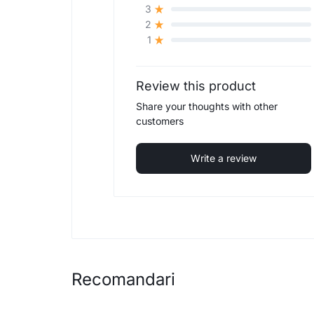
3
2
1
Review this product
Share your thoughts with other
customers
Write a review
Recomandari