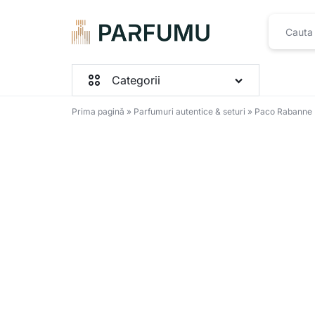
PARFUMU.RO
Categorii
Prima pagină
»
Parfumuri autentice & seturi
»
Paco Rabanne I
Parfumuri Femei
Parfumuri Barbați
Parfumuri Unisex
Seturi
Toate produsele