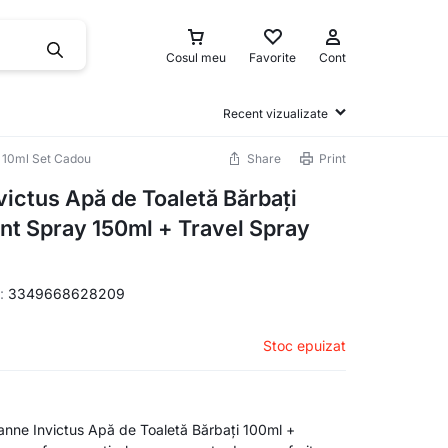
Cosul meu
Favorite
Cont
Recent vizualizate
y 10ml Set Cadou
Share
Print
ictus Apă de Toaletă Bărbați
nt Spray 150ml + Travel Spray
:
3349668628209
Stoc epuizat
nne Invictus Apă de Toaletă Bărbați 100ml +