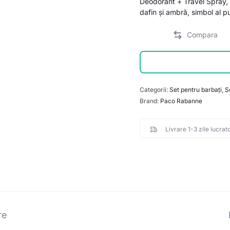
Deodorant + Travel Spray, 
dafin și ambră, simbol al pu
Categorii:
Set pentru barbați
,
S
Brand:
Paco Rabanne
Livrare 1-3 zile lucrat
re