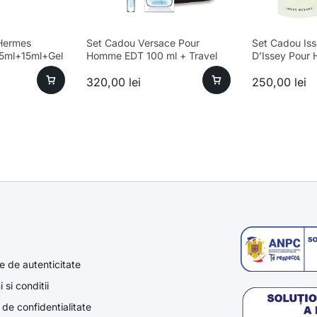
Hermes
Set Cadou Versace Pour
Set Cadou Iss
75ml+15ml+Gel
Homme EDT 100 ml + Travel
D’Issey Pour
Spray 10 ml + Geantă
Toilette Bărba
320,00
lei
250,00
lei
Cosmetică
Duș 50ml Par
e de autenticitate
 si conditii
a de confidentialitate