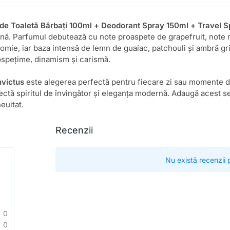
de Toaletă Bărbați 100ml + Deodorant Spray 150ml + Travel S
ină. Parfumul debutează cu note proaspete de grapefruit, note m
somie, iar baza intensă de lemn de guaiac, patchouli și ambră g
spețime, dinamism și carismă.
nvictus
este alegerea perfectă pentru fiecare zi sau momente 
lectă spiritul de învingător și eleganța modernă. Adaugă acest se
euitat.
Recenzii
Nu există recenzii
0
0