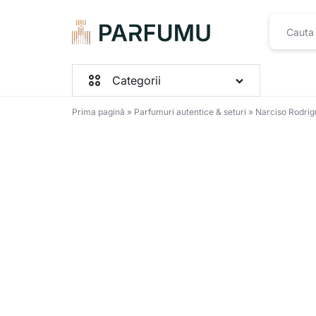
PARFUMU.RO
Categorii
Prima pagină
»
Parfumuri autentice & seturi
»
Narciso Rodrig
Parfumuri Femei
Parfumuri Barbați
Parfumuri Unisex
Seturi
Toate produsele