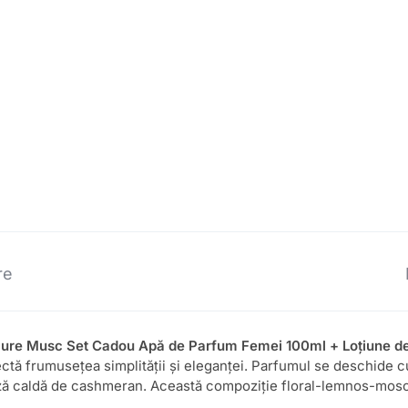
re
Pure Musc Set Cadou Apă de Parfum Femei 100ml + Loțiune de
ectă frumusețea simplității și eleganței. Parfumul se deschide c
bază caldă de cashmeran. Această compoziție floral-lemnos-mosc