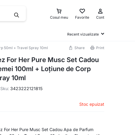
Cosul meu
Favorite
Cont
Recent vizualizate
rp 50ml + Travel Spray 10ml
Share
Print
ez For Her Pure Musc Set Cadou
emei 100ml + Loțiune de Corp
ray 10ml
Sku:
3423222121815
Stoc epuizat
z For Her Pure Musc Set Cadou Apa de Parfum