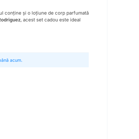
tul conține și o loțiune de corp parfumată
Rodriguez
, acest set cadou este ideal
 până acum.