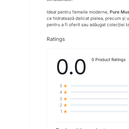
Ideal pentru femeile moderne,
Pure Mu
ce hidratează delicat pielea, precum și 
pentru a fi oferit sau adăugat colecției t
Ratings
0.0
0 Product Ratings
5
4
3
2
1