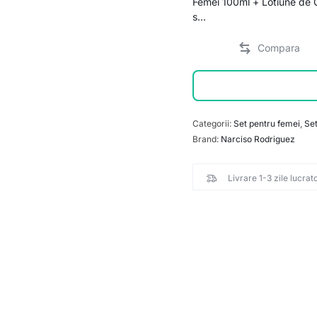
Femei 100ml + Lotiune de C
s...
Categorii:
Set pentru femei
,
Set
Brand:
Narciso Rodriguez
Livrare 1-3 zile lucrat