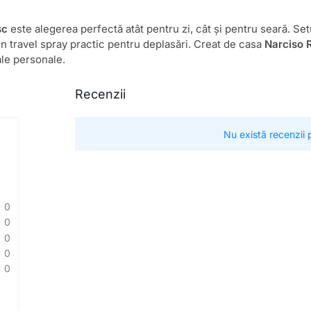
sc
este alegerea perfectă atât pentru zi, cât și pentru seară. Se
un travel spray practic pentru deplasări. Creat de casa
Narciso 
ale personale.
Recenzii
Nu există recenzii
0
0
0
0
0