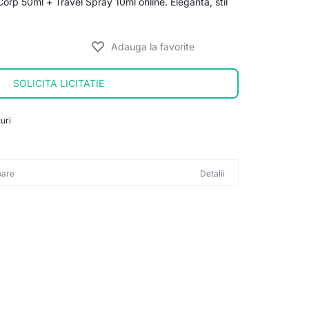
orp 50ml + Travel Spray 10ml online. Eleganta, stil
SOLICITA LICITATIE
uri
oare
Detalii