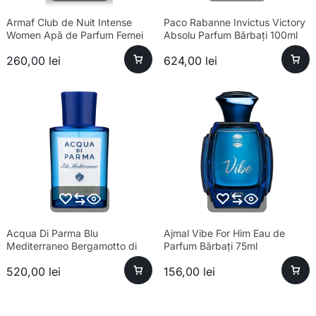
Armaf Club de Nuit Intense
Paco Rabanne Invictus Victory
Women Apă de Parfum Femei
Absolu Parfum Bărbați 100ml
105ml
260,00
lei
624,00
lei
Acqua Di Parma Blu
Ajmal Vibe For Him Eau de
Mediterraneo Bergamotto di
Parfum Bărbați 75ml
Calabria Eau de Toilette Unisex
520,00
lei
156,00
lei
100ml