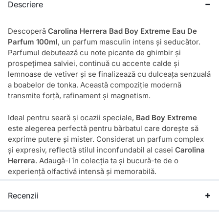
Descriere
Descoperă
Carolina Herrera Bad Boy Extreme Eau De
Parfum 100ml
, un parfum masculin intens și seducător.
Parfumul debutează cu note picante de ghimbir și
prospețimea salviei, continuă cu accente calde și
lemnoase de vetiver și se finalizează cu dulceața senzuală
a boabelor de tonka. Această compoziție modernă
transmite forță, rafinament și magnetism.
Ideal pentru seară și ocazii speciale,
Bad Boy Extreme
este alegerea perfectă pentru bărbatul care dorește să
exprime putere și mister. Considerat un parfum complex
și expresiv, reflectă stilul inconfundabil al casei
Carolina
Herrera
. Adaugă-l în colecția ta și bucură-te de o
experiență olfactivă intensă și memorabilă.
Recenzii