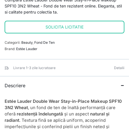
SPF10 3N2 Wheat - Fond de ten rezistent online. Eleganta, stil
si calitate pentru colectia ta.
SOLICITA LICITATIE
Categorii:
Beauty
,
Fond De Ten
Brand:
Estée Lauder
Livrare 1-3 zile lucratoare
Detalii
Descriere
Estée Lauder Double Wear Stay-in-Place Makeup SPF10
3N2 Wheat
, un fond de ten de înaltă performanță care
oferă
rezistență îndelungată
și un aspect
natural și
radiant
. Textura fină se aplică uniform, acoperind
imperfecțiunile și conferind pielii un finish neted și