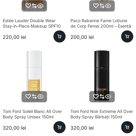
Estée Lauder Double Wear
Paco Rabanne Fame Loțiune
Stay-in-Place Makeup SPF10
de Corp Femei 200ml – Esență
4N1 Shell Beige – Fond de ten
premium și hidratare
220,00
lei
200,00
lei
rezistent formula noua
Tom Ford Soleil Blanc All Over
Tom Ford Noir Extreme All Over
Body Spray Unisex 150ml
Body Spray Bărbați 150ml
320,00
lei
320,00
lei