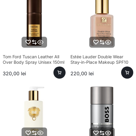
Tom Ford Tuscan Leather All
Estée Lauder Double Wear
Over Body Spray Unisex 150ml
Stay-in-Place Makeup SPF10
3N2 Wheat – Fond de ten
320,00
lei
220,00
lei
rezistent formula noua