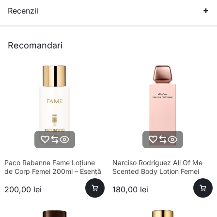
Recenzii
Recomandari
Paco Rabanne Fame Loțiune
Narciso Rodriguez All Of Me
de Corp Femei 200ml – Esență
Scented Body Lotion Femei
premium și hidratare
200ml
200,00
lei
180,00
lei