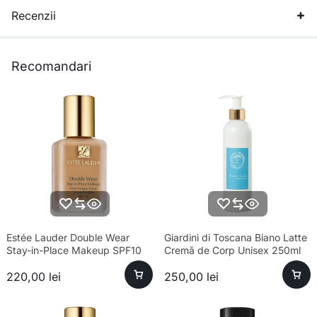
Recenzii
Recomandari
Estée Lauder Double Wear
Giardini di Toscana Biano Latte
Stay-in-Place Makeup SPF10
Cremă de Corp Unisex 250ml
4N1 Shell Beige – Fond de ten
220,00
lei
250,00
lei
rezistent formula noua