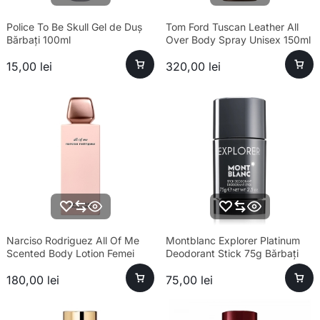
Police To Be Skull Gel de Duș
Tom Ford Tuscan Leather All
Bărbați 100ml
Over Body Spray Unisex 150ml
15,00
lei
320,00
lei
Narciso Rodriguez All Of Me
Montblanc Explorer Platinum
Scented Body Lotion Femei
Deodorant Stick 75g Bărbați
200ml
180,00
lei
75,00
lei