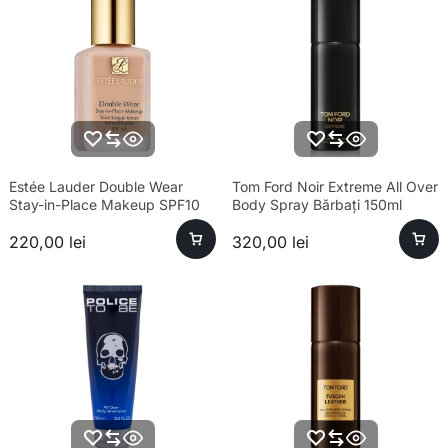
Estée Lauder Double Wear
Tom Ford Noir Extreme All Over
Stay-in-Place Makeup SPF10
Body Spray Bărbați 150ml
3N2 Wheat – Fond de ten
220,00
lei
320,00
lei
rezistent formula noua