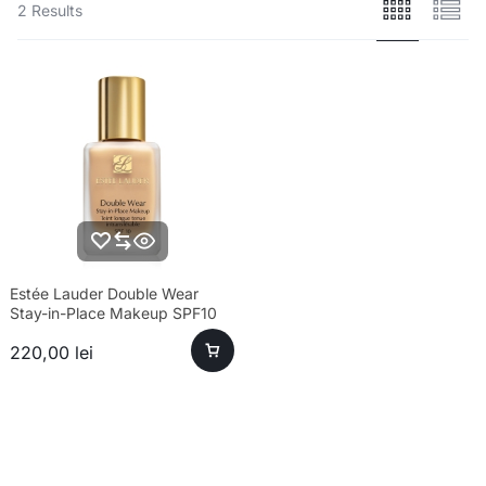
2 Results
Estée Lauder Double Wear
Stay-in-Place Makeup SPF10
1N2 Ecru – Fond de ten
220,00
lei
rezistent formula noua