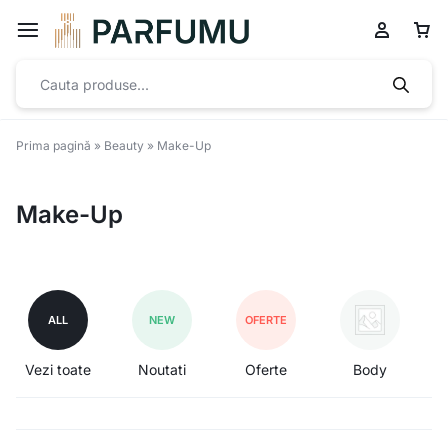
Prima pagină
»
Beauty
»
Make-Up
Make-Up
ALL
NEW
OFERTE
Vezi toate
Noutati
Oferte
Body
Fo