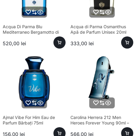
Acqua Di Parma Blu
Acqua di Parma Osmanthus
Mediterraneo Bergamotto di
Apă de Parfum Unisex 20ml
Calabria Eau de Toilette Unisex
520,00
lei
333,00
lei
100ml
Ajmal Vibe For Him Eau de
Carolina Herrera 212 Men
Parfum Bărbați 75ml
Heroes Forever Young 90ml –
parfum sofisticat bărbați
156,00
lei
566,00
lei