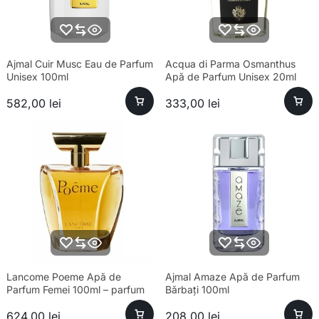
Ajmal Cuir Musc Eau de Parfum
Acqua di Parma Osmanthus
Unisex 100ml
Apă de Parfum Unisex 20ml
582,00
lei
333,00
lei
Lancome Poeme Apă de
Ajmal Amaze Apă de Parfum
Parfum Femei 100ml – parfum
Bărbați 100ml
sofisticat și aromă unică
624,00
lei
208,00
lei