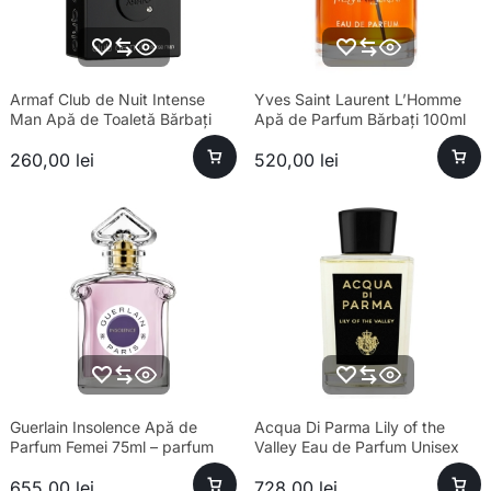
Armaf Club de Nuit Intense
Yves Saint Laurent L’Homme
Man Apă de Toaletă Bărbați
Apă de Parfum Bărbați 100ml
100ml Parfum
260,00
lei
520,00
lei
Guerlain Insolence Apă de
Acqua Di Parma Lily of the
Parfum Femei 75ml – parfum
Valley Eau de Parfum Unisex
sofisticat, longevitate ridicată
100ml Parfum
655,00
lei
728,00
lei