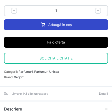
Adaugă în coș
Fa o oferta
SOLICITA LICITATIE
Categorii:
Parfumuri
,
Parfumuri Unisex
Brand:
Xerjoff
Livrare 1-3 zile lucratoare
Detalii
Descriere