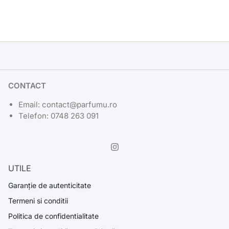
CONTACT
Email: contact@parfumu.ro
Telefon: 0748 263 091
UTILE
Garanție de autenticitate
Termeni si conditii
Politica de confidentialitate