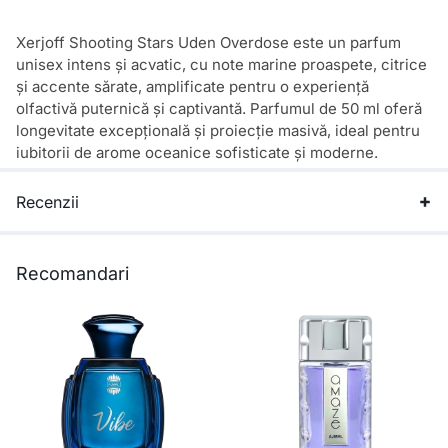
Xerjoff Shooting Stars Uden Overdose este un parfum
unisex intens și acvatic, cu note marine proaspete, citrice
și accente sărate, amplificate pentru o experiență
olfactivă puternică și captivantă. Parfumul de 50 ml oferă
longevitate excepțională și proiecție masivă, ideal pentru
iubitorii de arome oceanice sofisticate și moderne.
Recenzii
Recomandari