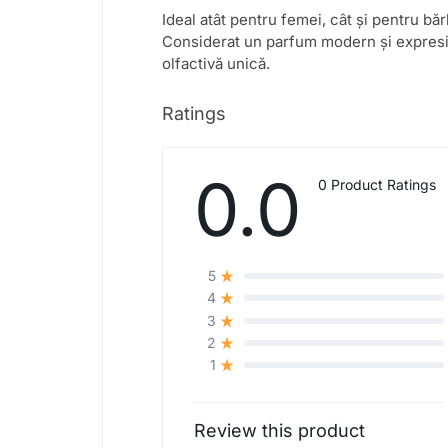
Ideal atât pentru femei, cât și pentru băr
Considerat un parfum modern și expresiv,
olfactivă unică.
Ratings
0.0
0 Product Ratings
5
4
3
2
1
Review this product