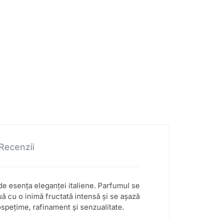
Recenzii
de esența eleganței italiene. Parfumul se
uă cu o inimă fructată intensă și se așază
spețime, rafinament și senzualitate.