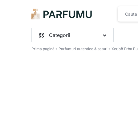
PARFUMU.RO
Categorii
Prima pagină
»
Parfumuri autentice & seturi
»
Xerjoff Erba P
Parfumuri Femei
Parfumuri Barbați
Parfumuri Unisex
Seturi
Toate produsele