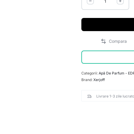
Categorii:
Apă De Parfum - ED
Brand:
Xerjoff
Livrare 1-3 zile lucrat