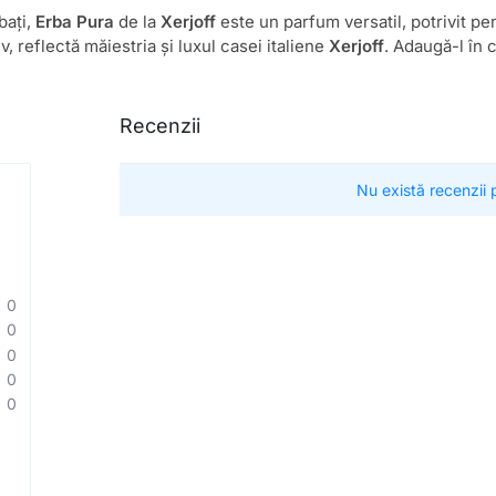
bați,
Erba Pura
de la
Xerjoff
este un parfum versatil, potrivit pen
 reflectă măiestria și luxul casei italiene
Xerjoff
. Adaugă-l în 
Recenzii
Nu există recenzii
0
0
0
0
0