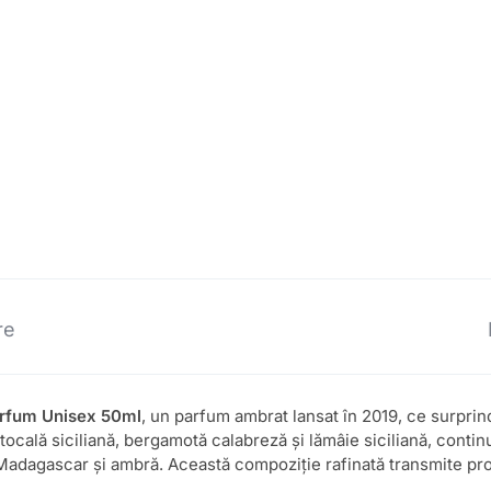
re
arfum Unisex 50ml
, un parfum ambrat lansat în 2019, ce surprin
ocală siciliană, bergamotă calabreză și lămâie siciliană, contin
 Madagascar și ambră. Această compoziție rafinată transmite pro