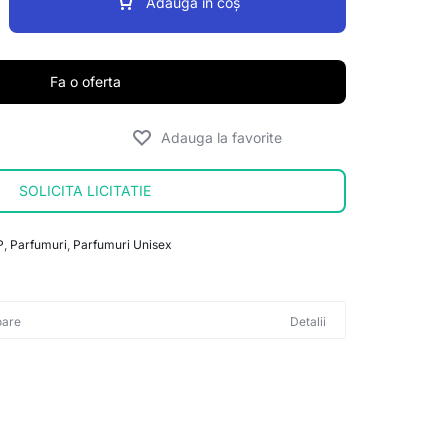
Adaugă în coș
Fa o oferta
SOLICITA LICITATIE
P
,
Parfumuri
,
Parfumuri Unisex
oare
Detalii