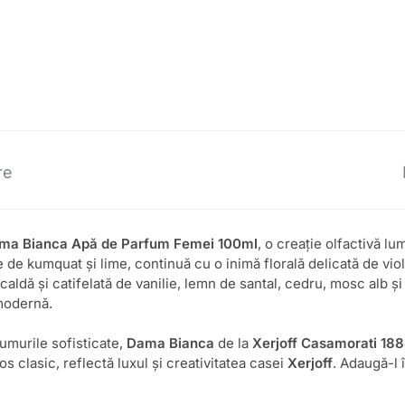
re
ama Bianca Apă de Parfum Femei 100ml
, o creație olfactivă lu
 kumquat și lime, continuă cu o inimă florală delicată de violet
caldă și catifelată de vanilie, lemn de santal, cedru, mosc alb ș
 modernă.
umurile sofisticate,
Dama Bianca
de la
Xerjoff Casamorati 18
 clasic, reflectă luxul și creativitatea casei
Xerjoff
. Adaugă-l 