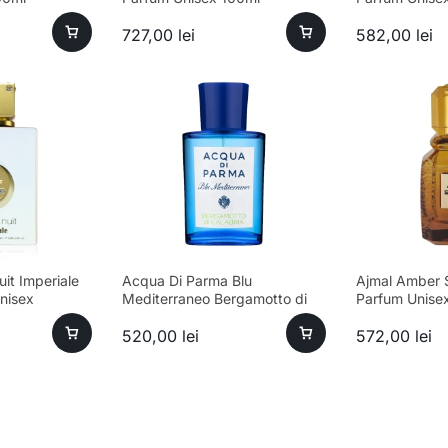
727,00
lei
582,00
lei
it Imperiale
Acqua Di Parma Blu
Ajmal Amber 
nisex
Mediterraneo Bergamotto di
Parfum Unise
nță premium
Calabria Eau de Toilette Unisex
520,00
lei
572,00
lei
100ml