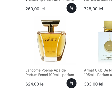
105ml
260,00
lei
728,00
lei
Lancome Poeme Apă de
Armaf Club De Nu
Parfum Femei 100ml – parfum
105ml – Parfum u
sofisticat și aromă unică
sofisticat și ese
624,00
lei
333,00
lei