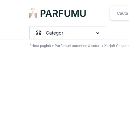
PARFUMU.RO
Categorii
Prima pagină
»
Parfumuri autentice & seturi
»
Xerjoff Casam
Parfumuri Femei
Parfumuri Barbați
Parfumuri Unisex
Seturi
Toate produsele