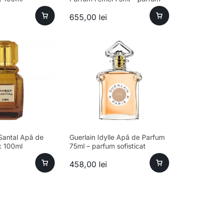
sofisticat, longevitate ridicată
655,00
lei
Santal Apă de
Guerlain Idylle Apă de Parfum
x 100ml
75ml – parfum sofisticat
feminin
458,00
lei