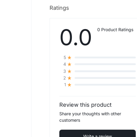
Ratings
0.0
0 Product Ratings
5
4
3
2
1
Review this product
Share your thoughts with other
customers
Write a review