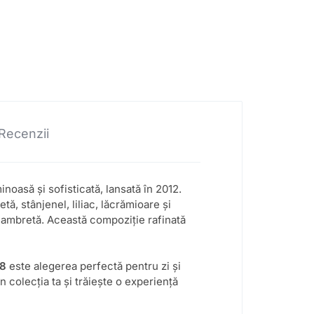
Recenzii
minoasă și sofisticată, lansată în 2012.
ă, stânjenel, liliac, lăcrămioare și
i ambretă. Această compoziție rafinată
88
este alegerea perfectă pentru zi și
în colecția ta și trăiește o experiență