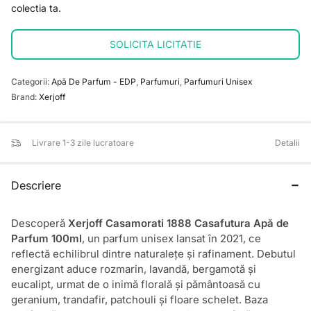
colectia ta.
SOLICITA LICITATIE
Categorii:
Apă De Parfum - EDP
,
Parfumuri
,
Parfumuri Unisex
Brand:
Xerjoff
Livrare 1-3 zile lucratoare
Detalii
Descriere
Descoperă
Xerjoff Casamorati 1888 Casafutura Apă de
Parfum 100ml
, un parfum unisex lansat în 2021, ce
reflectă echilibrul dintre naturalețe și rafinament. Debutul
energizant aduce rozmarin, lavandă, bergamotă și
eucalipt, urmat de o inimă florală și pământoasă cu
geranium, trandafir, patchouli și floare schelet. Baza