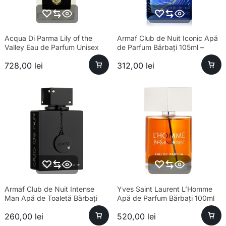
Acqua Di Parma Lily of the
Armaf Club de Nuit Iconic Apă
Valley Eau de Parfum Unisex
de Parfum Bărbați 105ml –
100ml Parfum
Esență Premium Fresh
728,00
lei
312,00
lei
Armaf Club de Nuit Intense
Yves Saint Laurent L’Homme
Man Apă de Toaletă Bărbați
Apă de Parfum Bărbați 100ml
100ml Parfum
260,00
lei
520,00
lei