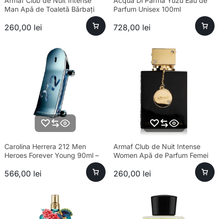
Armaf Club de Nuit Intense
Acqua Di Parma Yuzu Eau de
Man Apă de Toaletă Bărbați
Parfum Unisex 100ml
100ml Parfum
260,00
lei
728,00
lei
Carolina Herrera 212 Men
Armaf Club de Nuit Intense
Heroes Forever Young 90ml –
Women Apă de Parfum Femei
parfum sofisticat bărbați
105ml
566,00
lei
260,00
lei