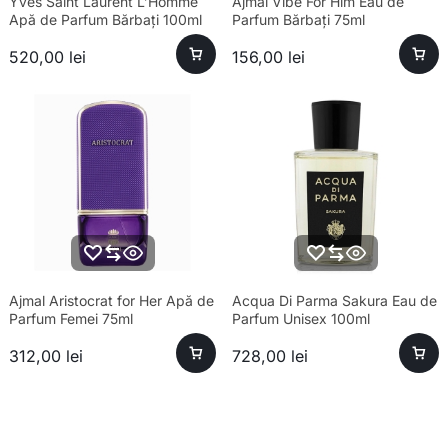
Yves Saint Laurent L’Homme
Ajmal Vibe For Him Eau de
Apă de Parfum Bărbați 100ml
Parfum Bărbați 75ml
520,00
lei
156,00
lei
Ajmal Aristocrat for Her Apă de
Acqua Di Parma Sakura Eau de
Parfum Femei 75ml
Parfum Unisex 100ml
312,00
lei
728,00
lei