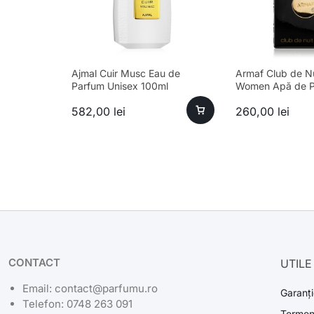
Ajmal Cuir Musc Eau de
Armaf Club de Nu
Parfum Unisex 100ml
Women Apă de P
105ml
582,00
lei
260,00
lei
CONTACT
UTILE
Email: contact@parfumu.ro
Garanți
Telefon: 0748 263 091
Termeni