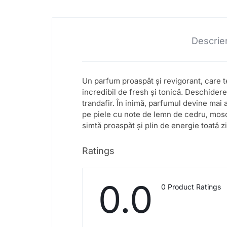
Descrie
Un parfum proaspăt și revigorant, care t
incredibil de fresh și tonică. Deschider
trandafir. În inimă, parfumul devine mai 
pe piele cu note de lemn de cedru, mosc
simtă proaspăt și plin de energie toată z
Ratings
0.0
0 Product Ratings