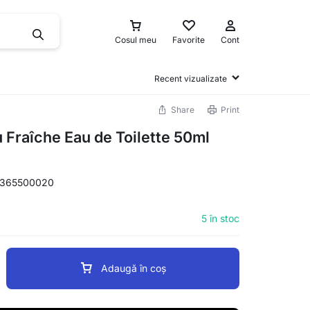
Cosul meu
Favorite
Cont
Recent vizualizate
Share
Print
Fraîche Eau de Toilette 50ml
8365500020
5 în stoc
Adaugă în coș