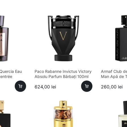
Quercia Eau
Paco Rabanne Invictus Victory
Armaf Club de
entrée
Absolu Parfum Bărbați 100ml
Man Apă de To
100ml Parfum
624,00
lei
260,00
lei