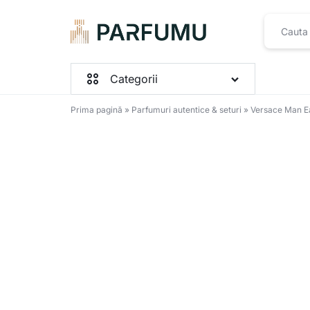
PARFUMU.RO
Categorii
Prima pagină
»
Parfumuri autentice & seturi
»
Versace Man Ea
Parfumuri Femei
Parfumuri Barbați
Parfumuri Unisex
Seturi
Toate produsele