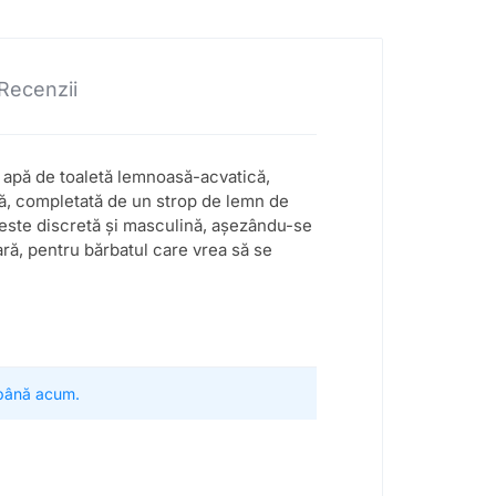
Recenzii
o apă de toaletă lemnoasă-acvatică,
tă, completată de un strop de lemn de
a este discretă și masculină, așezându-se
ră, pentru bărbatul care vrea să se
 până acum.