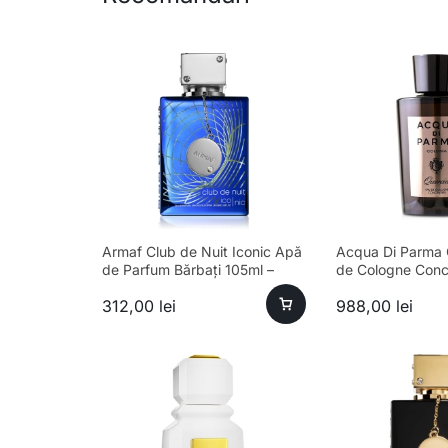
Armaf Club de Nuit Iconic Apă
Acqua Di Parma 
de Parfum Bărbați 105ml –
de Cologne Conc
Esență Premium Fresh
Bărbați 180ml
312,00
lei
988,00
lei