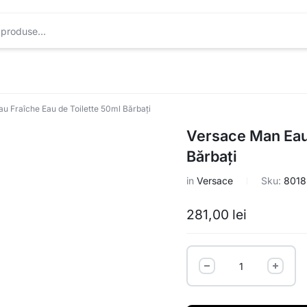
u Fraîche Eau de Toilette 50ml Bărbați
Versace Man Eau 
Bărbați
in
Versace
Sku:
801
281,00
lei