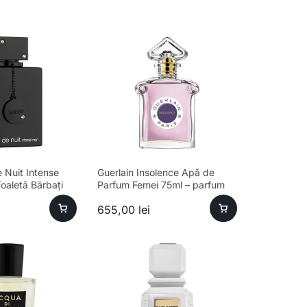
 Nuit Intense
Guerlain Insolence Apă de
aletă Bărbați
Parfum Femei 75ml – parfum
sofisticat, longevitate ridicată
655,00
lei