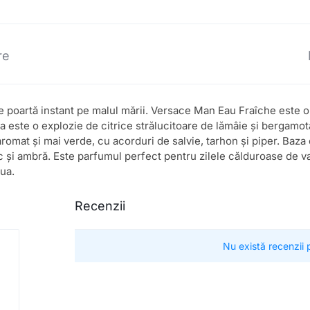
re
e poartă instant pe malul mării. Versace Man Eau Fraîche este 
ea este o explozie de citrice strălucitoare de lămâie și bergamo
aromat și mai verde, cu acorduri de salvie, tarhon și piper. Baz
 și ambră. Este parfumul perfect pentru zilele călduroase de va
iua.
Recenzii
Nu există recenzii