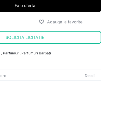
Fa o oferta
SOLICITA LICITATIE
T
,
Parfumuri
,
Parfumuri Barbați
oare
Detalii