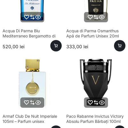
Acqua Di Parma Blu
Acqua di Parma Osmanthus
Mediterraneo Bergamotto di
Apă de Parfum Unisex 20ml
Calabria Eau de Toilette Unisex
520,00
lei
333,00
lei
100ml
Armaf Club De Nuit Imperiale
Paco Rabanne Invictus Victory
105ml – Parfum unisex
Absolu Parfum Bărbați 100ml
sofisticat și esență premium