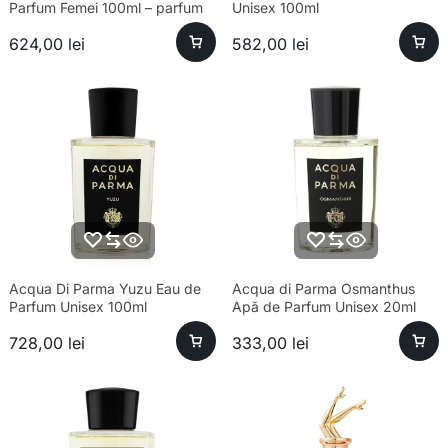
Parfum Femei 100ml – parfum
Unisex 100ml
sofisticat și aromă unică
624,00
lei
582,00
lei
Acqua Di Parma Yuzu Eau de
Acqua di Parma Osmanthus
Parfum Unisex 100ml
Apă de Parfum Unisex 20ml
728,00
lei
333,00
lei