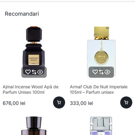
Recomandari
Ajmal Incense Wood Apă de
Armaf Club De Nuit Imperiale
Parfum Unisex 100ml
105ml – Parfum unisex
sofisticat și esență premium
676,00
lei
333,00
lei