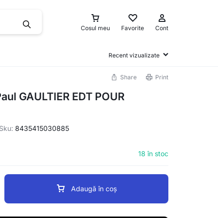
Cosul meu
Favorite
Cont
Recent vizualizate
Share
Print
aul GAULTIER EDT POUR
Sku:
8435415030885
18 în stoc
Adaugă în coș