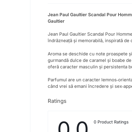
Jean Paul Gaultier Scandal Pour Homm
Gaultier
Jean Paul Gaultier Scandal Pour Homme 
îndrăzneață și memorabilă, inspirată de c
Aroma se deschide cu note proaspete și 
gurmandă dulce de caramel și boabe de t
oferă caracter masculin și persistenta b
Parfumul are un caracter lemnos‑oriental
când vrei să emani încredere și sex‑appe
Ratings
0.0
0 Product Ratings