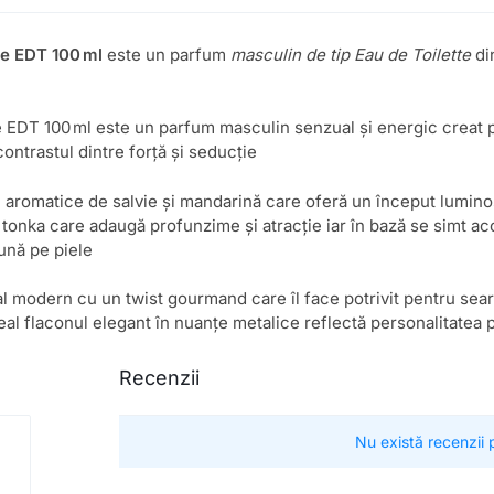
e EDT 100 ml
este un parfum
masculin de tip Eau de Toilette
di
EDT 100 ml este un parfum masculin senzual și energic creat p
ontrastul dintre forță și seducție
aromatice de salvie și mandarină care oferă un început lumino
onka care adaugă profunzime și atracție iar în bază se simt aco
ună pe piele
 modern cu un twist gourmand care îl face potrivit pentru seară,
al flaconul elegant în nuanțe metalice reflectă personalitatea p
Recenzii
Nu există recenzii