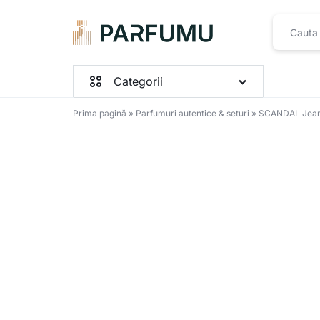
PARFUMU.RO
Categorii
Prima pagină
»
Parfumuri autentice & seturi
»
SCANDAL Jean
Parfumuri Femei
Parfumuri Barbați
Parfumuri Unisex
Seturi
Toate produsele