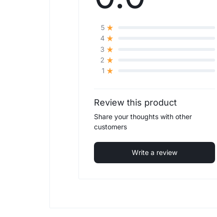
5
4
3
2
1
Review this product
Share your thoughts with other
customers
Write a review