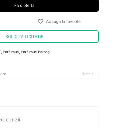
Fa o oferta
SOLICITA LICITATIE
T
,
Parfumuri
,
Parfumuri Barbați
oare
Detalii
Recenzii