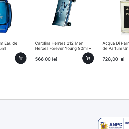
im Eau de
Carolina Herrera 212 Men
Acqua Di Par
5ml
Heroes Forever Young 90ml –
de Parfum Un
parfum sofisticat bărbați
566,00
lei
728,00
lei