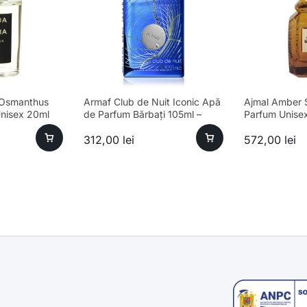
 Osmanthus
Armaf Club de Nuit Iconic Apă
Ajmal Amber 
nisex 20ml
de Parfum Bărbați 105ml –
Parfum Unise
Esență Premium Fresh
312,00
lei
572,00
lei