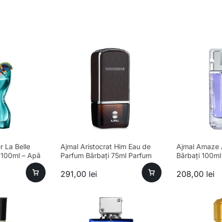
r La Belle
Ajmal Aristocrat Him Eau de
Ajmal Amaze 
 100ml – Apă
Parfum Bărbați 75ml Parfum
Bărbați 100ml
in
291,00
lei
208,00
lei