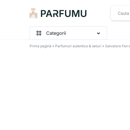
PARFUMU.RO
Categorii
Prima pagină
»
Parfumuri autentice & seturi
»
Salvatore Fer
Parfumuri Femei
Parfumuri Barbați
Parfumuri Unisex
Seturi
Toate produsele