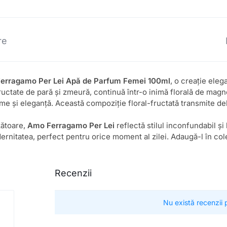
re
erragamo Per Lei Apă de Parfum Femei 100ml
, o creație ele
tate de pară și zmeură, continuă într-o inimă florală de magnol
e și eleganță. Această compoziție floral-fructată transmite deli
zătoare,
Amo Ferragamo Per Lei
reflectă stilul inconfundabil și
dernitatea, perfect pentru orice moment al zilei. Adaugă-l în col
Recenzii
Nu există recenzii