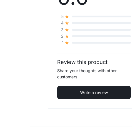
5
4
3
2
1
Review this product
Share your thoughts with other
customers
Write a review