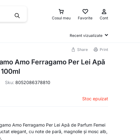
Cosul meu
Favorite
Cont
Recent vizualizate
Share
Print
gamo Amo Ferragamo Per Lei Apă
 100ml
Sku:
8052086378810
Stoc epuizat
agamo Amo Ferragamo Per Lei Apă de Parfum Femei
uctat elegant, cu note de pară, magnolie și mosc alb,
e.