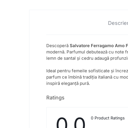
Descrie
Descoperă
Salvatore Ferragamo Amo F
modernă. Parfumul debutează cu note fruc
lemn de santal și cedru adaugă profunzim
Ideal pentru femeile sofisticate și încre
parfum ce îmbină tradiția italiană cu mo
inspiră eleganță pură.
Ratings
0.0
0 Product Ratings