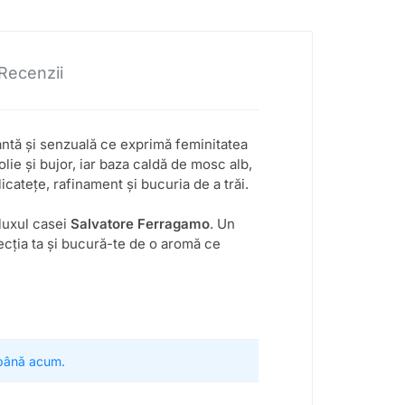
Recenzii
gantă și senzuală ce exprimă feminitatea
ie și bujor, iar baza caldă de mosc alb,
catețe, rafinament și bucuria de a trăi.
 luxul casei
Salvatore Ferragamo
. Un
ecția ta și bucură-te de o aromă ce
 până acum.