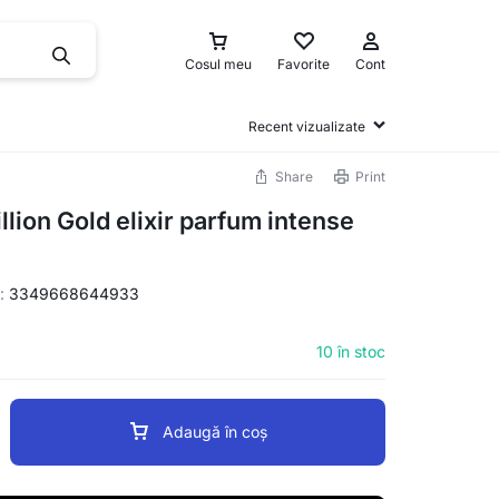
Cosul meu
Favorite
Cont
Recent vizualizate
Share
Print
lion Gold elixir parfum intense
:
3349668644933
10 în stoc
Adaugă în coș