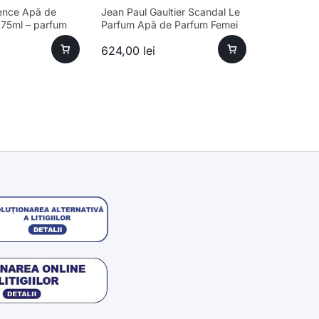
lence Apă de
Jean Paul Gaultier Scandal Le
 75ml – parfum
Parfum Apă de Parfum Femei
gevitate ridicată
80ml – Parfum sofisticat
624,00
lei