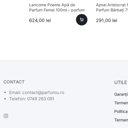
Lancome Poeme Apă de
Ajmal Aristocrat
Parfum Femei 100ml – parfum
Parfum Bărbați 
sofisticat și aromă unică
624,00
lei
291,00
lei
CONTACT
UTILE
Email: contact@parfumu.ro
Garanți
Telefon: 0748 263 091
Termeni
Politic
Termeni 