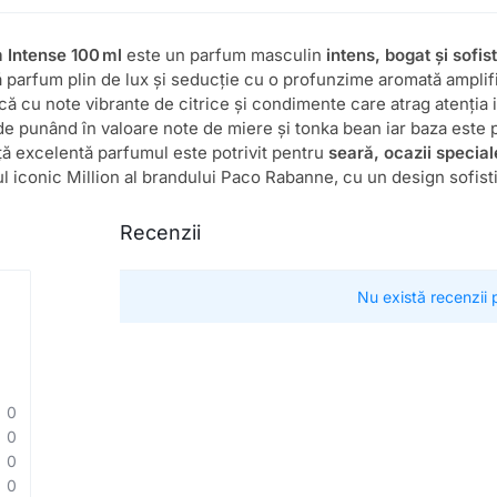
m Intense 100 ml
este un parfum masculin
intens, bogat și sofis
 parfum plin de lux și seducție cu o profunzime aromată amplifi
că cu note vibrante de citrice și condimente care atrag atenția 
e punând în valoare note de miere și tonka bean iar baza este
ță excelentă parfumul este potrivit pentru
seară, ocazii specia
ul iconic Million al brandului Paco Rabanne, cu un design sofisti
Recenzii
Nu există recenzii
0
0
0
0