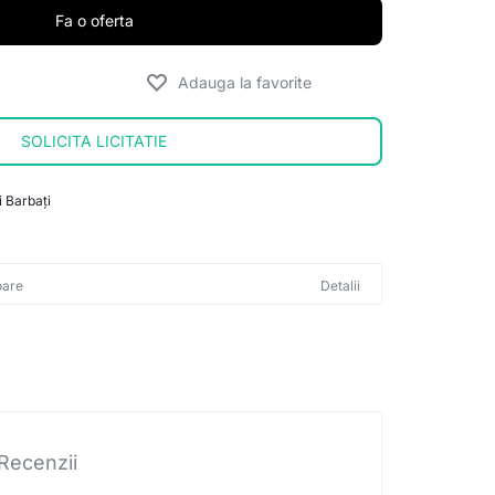
Fa o oferta
SOLICITA LICITATIE
 Barbați
oare
Detalii
Recenzii