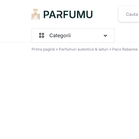
PARFUMU.RO
Categorii
Prima pagină
»
Parfumuri autentice & seturi
»
Paco Rabanne M
Parfumuri Femei
Parfumuri Barbați
Parfumuri Unisex
Seturi
Toate produsele