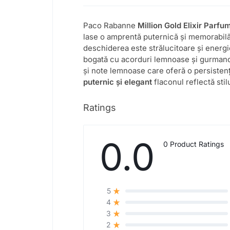
Paco Rabanne
Million Gold Elixir Parfu
lase o amprentă puternică și memorabilă
deschiderea este strălucitoare și energi
bogată cu acorduri lemnoase și gurmand
și note lemnoase care oferă o persisten
puternic și elegant
flaconul reflectă stil
Ratings
0.0
0 Product Ratings
5
4
3
2