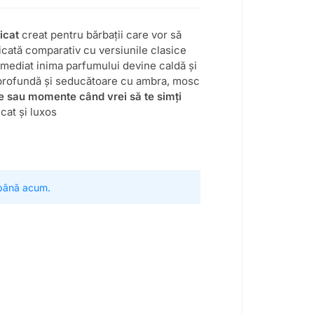
ticat
creat pentru bărbații care vor să
cată comparativ cu versiunile clasice
imediat inima parfumului devine caldă și
 profundă și seducătoare cu ambra, mosc
le sau momente când vrei să te simți
cat și luxos
 până acum.