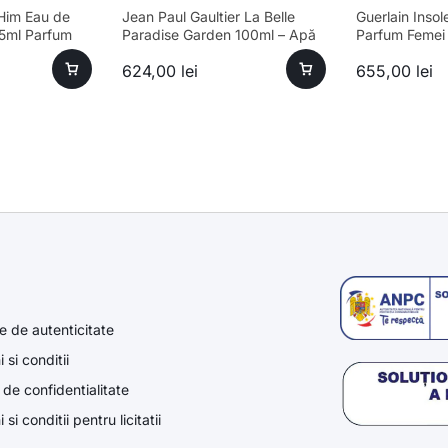
 Him Eau de
Jean Paul Gaultier La Belle
Guerlain Inso
75ml Parfum
Paradise Garden 100ml – Apă
Parfum Femei
de Parfum Feminin
sofisticat, lon
624,00
lei
655,00
lei
e de autenticitate
 si conditii
a de confidentialitate
si conditii pentru licitatii