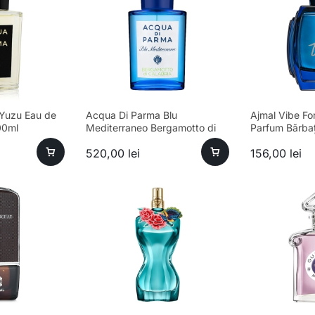
Yuzu Eau de
Acqua Di Parma Blu
Ajmal Vibe Fo
00ml
Mediterraneo Bergamotto di
Parfum Bărbaț
Calabria Eau de Toilette Unisex
520,00
lei
156,00
lei
100ml