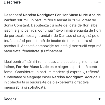
Descriere
Descoperă
Narciso Rodriguez For Her Musc Nude Apă de
Parfum 100ml
, un parfum floral lansat în 2024, creat de
Sonia Constant. Debutează cu note delicate de flori albe,
iasomie și piper roz, continuă într-o inimă elegantă de flori
de portocal, mosc și trandafir de Damasc și se așază pe o
bază caldă și persistentă de boabe de tonka, cedru și
patchouli. Această compoziție rafinată și senzuală exprimă
naturalețe, feminitate și rafinament.
Ideal pentru întâlniri romantice, zile speciale și momente
intime,
For Her Musc Nude
este alegerea perfectă pentru
femei. Considerat un parfum modern și expresiv, reflectă
subtilitatea și eleganța casei
Narciso Rodriguez
. Adaugă-l
în colecția ta și bucură-te de o experiență olfactivă
memorabilă și sofisticată.
Recenzii