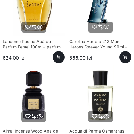
Lancome Poeme Apă de
Carolina Herrera 212 Men
Parfum Femei 100ml – parfum
Heroes Forever Young 90ml –
sofisticat și aromă unică
parfum sofisticat bărbați
624,00
lei
566,00
lei
Ajmal Incense Wood Apă de
Acqua di Parma Osmanthus