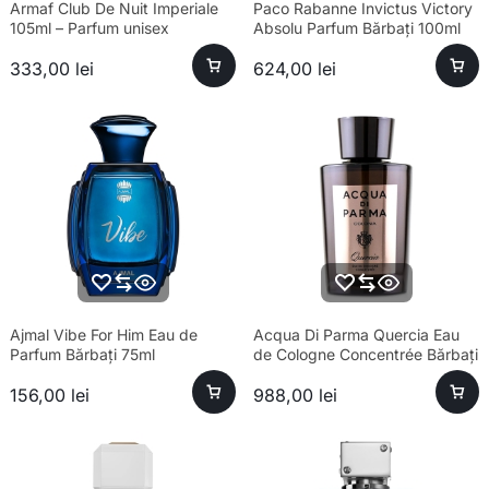
Armaf Club De Nuit Imperiale
Paco Rabanne Invictus Victory
105ml – Parfum unisex
Absolu Parfum Bărbați 100ml
sofisticat și esență premium
333,00
lei
624,00
lei
Ajmal Vibe For Him Eau de
Acqua Di Parma Quercia Eau
Parfum Bărbați 75ml
de Cologne Concentrée Bărbați
180ml
156,00
lei
988,00
lei