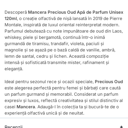
Descoperă
Mancera Precious Oud Apă de Parfum Unisex
120ml
, o creație olfactivă de nișă lansată în 2019 de Pierre
Montale, inspirată de luxul oriental reinterpretat modern.
Parfumul debutează cu note impunătoare de oud din Laos,
whiskey, piele și bergamotă, continuă într-o inimă
gurmandă de tiramisu, trandafir, violeta, paciuli și
magnolie și se așază pe o bază caldă de vanilie, ambră,
lemn de santal, cedru și lichen. Această compoziție
intensă și sofisticată transmite mister, rafinament și
eleganță.
Ideal pentru sezonul rece și ocazii speciale,
Precious Oud
este alegerea perfectă pentru femei și bărbați care caută
un parfum gurmand și memorabil. Considerat un parfum
expresiv și luxos, reflectă creativitatea și stilul distinctiv al
casei
Mancera
. Adaugă-l în colecția ta și bucură-te de o
experiență olfactivă unică și de neuitat.
Recenzii