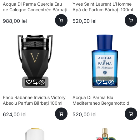
Acqua Di Parma Quercia Eau
Yves Saint Laurent L’Homme
de Cologne Concentrée Bărbați
Apă de Parfum Bărbați 100ml
180ml
988,00
lei
520,00
lei
Paco Rabanne Invictus Victory
Acqua Di Parma Blu
Absolu Parfum Bărbați 100ml
Mediterraneo Bergamotto di
Calabria Eau de Toilette Unisex
624,00
lei
520,00
lei
100ml