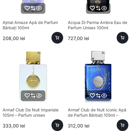
Ajmal Amaze Apă de Parfum
Acqua Di Parma Ambra Eau de
Bărbați 100ml
Parfum Unisex 100ml
208,00
lei
727,00
lei
Armaf Club De Nuit Imperiale
Armaf Club de Nuit Iconic Apă
105ml – Parfum unisex
de Parfum Bărbați 105ml –
sofisticat și esență premium
Esență Premium Fresh
333,00
lei
312,00
lei