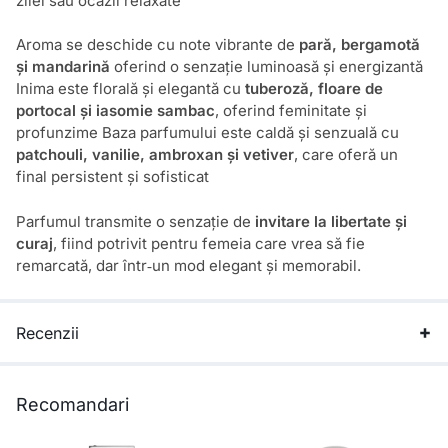
zilei sau ocazii relaxate
Aroma se deschide cu note vibrante de
pară, bergamotă
și mandarină
oferind o senzație luminoasă și energizantă
Inima este florală și elegantă cu
tuberoză, floare de
portocal și iasomie sambac
, oferind feminitate și
profunzime Baza parfumului este caldă și senzuală cu
patchouli, vanilie, ambroxan și vetiver
, care oferă un
final persistent și sofisticat
Parfumul transmite o senzație de
invitare la libertate și
curaj
, fiind potrivit pentru femeia care vrea să fie
remarcată, dar într‑un mod elegant și memorabil.
Recenzii
Recomandari