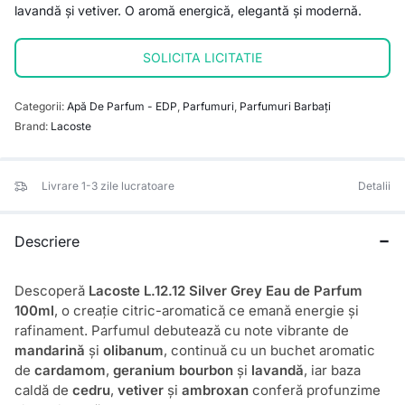
lavandă și vetiver. O aromă energică, elegantă și modernă.
SOLICITA LICITATIE
Categorii:
Apă De Parfum - EDP
,
Parfumuri
,
Parfumuri Barbați
Brand:
Lacoste
Livrare 1-3 zile lucratoare
Detalii
Descriere
Descoperă
Lacoste L.12.12 Silver Grey Eau de Parfum
100ml
, o creație citric-aromatică ce emană energie și
rafinament. Parfumul debutează cu note vibrante de
mandarină
și
olibanum
, continuă cu un buchet aromatic
de
cardamom
,
geranium bourbon
și
lavandă
, iar baza
caldă de
cedru
,
vetiver
și
ambroxan
conferă profunzime