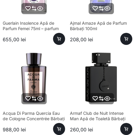
Guerlain Insolence Apă de
Ajmal Amaze Apă de Parfum
Parfum Femei 75ml – parfum
Bărbați 100ml
sofisticat, longevitate ridicată
655,00
lei
208,00
lei
Acqua Di Parma Quercia Eau
Armaf Club de Nuit Intense
de Cologne Concentrée Bărbați
Man Apă de Toaletă Bărbați
180ml
100ml Parfum
988,00
lei
260,00
lei