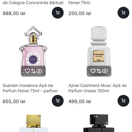
de Cologne Concentrée Bărbați
Femei 75ml
180ml
988,00
lei
250,00
lei
Guerlain Insolence Apă de
Ajmal Cashmere Musc Apă de
Parfum Femei 75ml – parfum
Parfum Unisex 100ml
sofisticat, longevitate ridicată
655,00
lei
499,00
lei