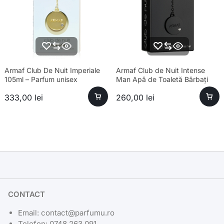
Armaf Club De Nuit Imperiale
Armaf Club de Nuit Intense
105ml – Parfum unisex
Man Apă de Toaletă Bărbați
sofisticat și esență premium
100ml Parfum
333,00
lei
260,00
lei
CONTACT
Email: contact@parfumu.ro
Telefon: 0748 263 091