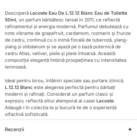
Descoperă
Lacoste Eau De L.12.12 Blanc Eau de Toilette
50ml
, un parfum bărbătesc lansat în 2011, ce reflectă
rafinamentul și energia modernă. Parfumul debutează cu
note vibrante de grapefruit, cardamom, rozmarin și frunze
de cedru, continuă cu o inimă florală de tuberoză, ylang-
ylang și olibdanum și se așază pe o bază puternică de
cedru Atlas, vetiver, piele și piele întoarsă. Această
compoziție elegantă îmbină prospețimea cu intensitatea
lemnoasă.
Ideal pentru birou, întâlniri speciale sau purtare zilnică,
L.12.12 Blanc
este alegerea perfectă pentru bărbați
moderni și rafinați. Considerat un parfum clasic și
expresiv, reflectă stilul atemporal al casei
Lacoste
.
Adaugă-l în colecția ta și bucură-te de o experiență
olfactivă sofisticată.
Recenzii