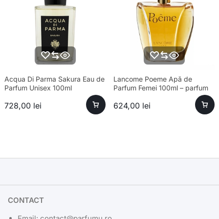
Acqua Di Parma Sakura Eau de
Lancome Poeme Apă de
Parfum Unisex 100ml
Parfum Femei 100ml – parfum
sofisticat și aromă unică
728,00
lei
624,00
lei
CONTACT
Email: contact@parfumu.ro