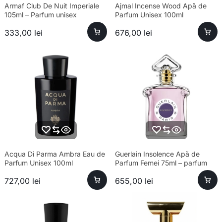
Armaf Club De Nuit Imperiale
Ajmal Incense Wood Apă de
105ml – Parfum unisex
Parfum Unisex 100ml
sofisticat și esență premium
333,00
lei
676,00
lei
Acqua Di Parma Ambra Eau de
Guerlain Insolence Apă de
Parfum Unisex 100ml
Parfum Femei 75ml – parfum
sofisticat, longevitate ridicată
727,00
lei
655,00
lei