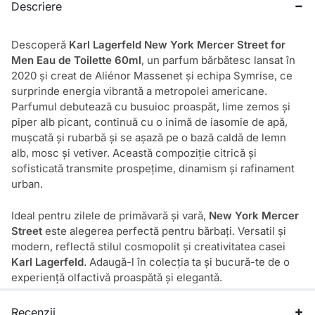
Descriere
Descoperă
Karl Lagerfeld New York Mercer Street for
Men Eau de Toilette 60ml
, un parfum bărbătesc lansat în
2020 și creat de Aliénor Massenet și echipa Symrise, ce
surprinde energia vibrantă a metropolei americane.
Parfumul debutează cu busuioc proaspăt, lime zemos și
piper alb picant, continuă cu o inimă de iasomie de apă,
mușcată și rubarbă și se așază pe o bază caldă de lemn
alb, mosc și vetiver. Această compoziție citrică și
sofisticată transmite prospețime, dinamism și rafinament
urban.
Ideal pentru zilele de primăvară și vară,
New York Mercer
Street
este alegerea perfectă pentru bărbați. Versatil și
modern, reflectă stilul cosmopolit și creativitatea casei
Karl Lagerfeld
. Adaugă-l în colecția ta și bucură-te de o
experiență olfactivă proaspătă și elegantă.
Recenzii