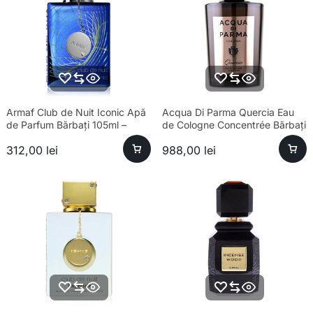
Armaf Club de Nuit Iconic Apă
Acqua Di Parma Quercia Eau
de Parfum Bărbați 105ml –
de Cologne Concentrée Bărbați
Esență Premium Fresh
180ml
312,00
lei
988,00
lei