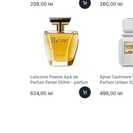
208,00
lei
260,00
lei
Lancome Poeme Apă de
Ajmal Cashmere
Parfum Femei 100ml – parfum
Parfum Unisex 1
sofisticat și aromă unică
624,00
lei
499,00
lei