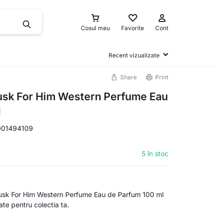
Cosul meu
Favorite
Cont
Recent vizualizate
Share
Print
sk For Him Western Perfume Eau
l
01494109
5 în stoc
k For Him Western Perfume Eau de Parfum 100 ml
itate pentru colectia ta.