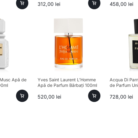
312,00
lei
458,00
lei
 Musc Apă de
Yves Saint Laurent L’Homme
Acqua Di Par
00ml
Apă de Parfum Bărbați 100ml
de Parfum Un
520,00
lei
728,00
lei