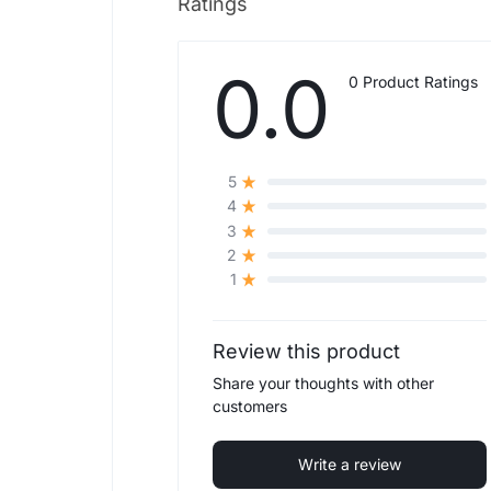
Ratings
0.0
0 Product Ratings
5
4
3
2
1
Review this product
Share your thoughts with other
customers
Write a review