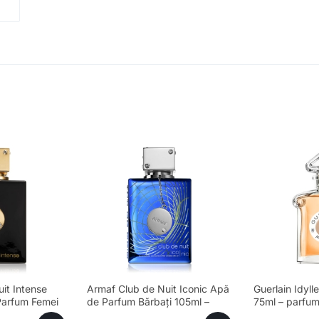
it Intense
Armaf Club de Nuit Iconic Apă
Guerlain Idyl
arfum Femei
de Parfum Bărbați 105ml –
75ml – parfum 
Esență Premium Fresh
feminin