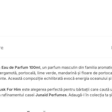
re
 Eau de Parfum 100ml
, un parfum masculin din familia aromati
ergamotă, portocală, lime verde, mandarină și floare de portoca
ante. Această compoziție echilibrată evocă energia oceanului și 
sk For Him
este alegerea perfectă pentru bărbații care caută 
tă rafinamentul casei
Junaid Perfumes
. Adaugă-l în colecția ta 