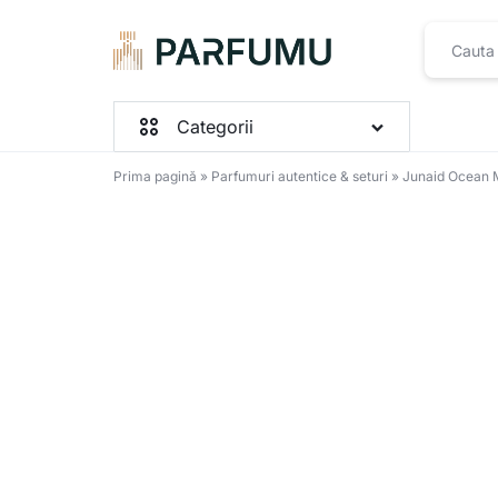
PARFUMU.RO
Categorii
Prima pagină
»
Parfumuri autentice & seturi
»
Junaid Ocean 
Parfumuri Femei
Parfumuri Barbați
Parfumuri Unisex
Seturi
Toate produsele