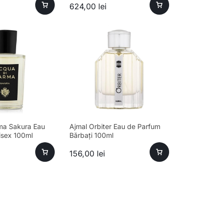
624,00
lei
ma Sakura Eau
Ajmal Orbiter Eau de Parfum
isex 100ml
Bărbați 100ml
156,00
lei