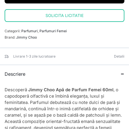
SOLICITA LICITATIE
Categorii:
Parfumuri
,
Parfumuri Femei
Brand:
Jimmy Choo
Livrare 1-3 zile lucratoare
Detalii
Descriere
Descoperă
Jimmy Choo Apă de Parfum Femei 60ml
, o
capodoperă olfactivă ce îmbină eleganța, luxul și
feminitatea. Parfumul debutează cu note dulci de pară și
mandarină, continuă într-o inimă catifelată de orhidee și
caramel, și se așază pe o bază caldă de patchouli și lemn.
Această compoziție oriental-fructată emană senzualitate
și rafinament, devenind semnătura perfectă a femeii