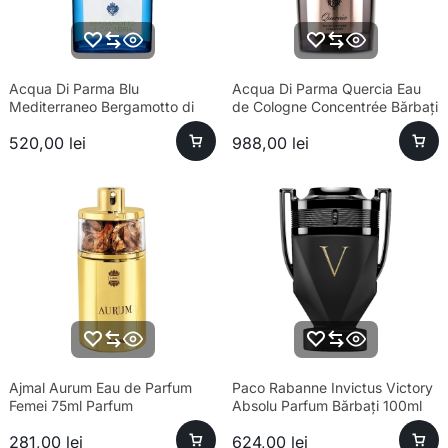
Acqua Di Parma Blu
Acqua Di Parma Quercia Eau
Mediterraneo Bergamotto di
de Cologne Concentrée Bărbați
Calabria Eau de Toilette Unisex
180ml
520,00
lei
988,00
lei
100ml
Ajmal Aurum Eau de Parfum
Paco Rabanne Invictus Victory
Femei 75ml Parfum
Absolu Parfum Bărbați 100ml
281,00
lei
624,00
lei