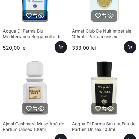
Acqua Di Parma Blu
Armaf Club De Nuit Imperiale
Mediterraneo Bergamotto di
105ml – Parfum unisex
Calabria Eau de Toilette Unisex
sofisticat și esență premium
520,00
lei
333,00
lei
100ml
Ajmal Cashmere Musc Apă de
Acqua Di Parma Sakura Eau de
Parfum Unisex 100ml
Parfum Unisex 100ml