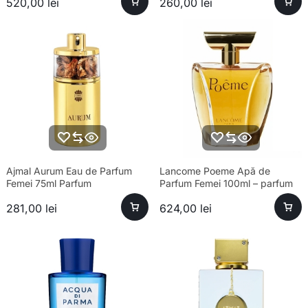
520,00
lei
260,00
lei
Ajmal Aurum Eau de Parfum
Lancome Poeme Apă de
Femei 75ml Parfum
Parfum Femei 100ml – parfum
sofisticat și aromă unică
281,00
lei
624,00
lei