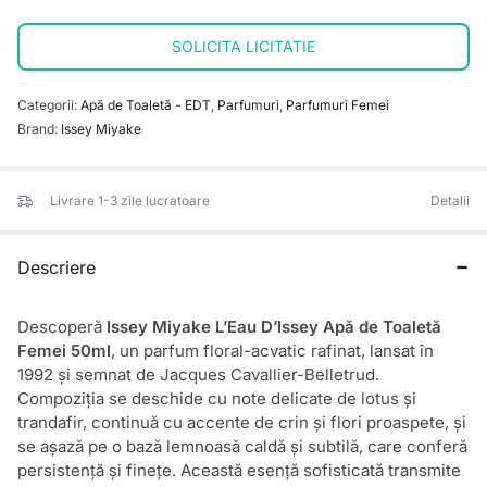
SOLICITA LICITATIE
Categorii:
Apă de Toaletă - EDT
,
Parfumuri
,
Parfumuri Femei
Brand:
Issey Miyake
Livrare 1-3 zile lucratoare
Detalii
Descriere
Descoperă
Issey Miyake L’Eau D’Issey Apă de Toaletă
Femei 50ml
, un parfum floral-acvatic rafinat, lansat în
1992 și semnat de Jacques Cavallier-Belletrud.
Compoziția se deschide cu note delicate de lotus și
trandafir, continuă cu accente de crin și flori proaspete, și
se așază pe o bază lemnoasă caldă și subtilă, care conferă
persistență și finețe. Această esență sofisticată transmite