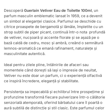
Descoperă
Guerlain Vetiver Eau de Toilette 100ml
, un
parfum masculin emblematic lansat în 1959, ce a devenit
un simbol al eleganței clasice. Parfumul se deschide cu
citrice proaspete de bergamotă și lămâie, împletite cu un
strop subtil de piper picant, continuă într-o nota profundă
de vetiver, nucșoară și accente florale și se așază pe o
bază caldă de cedru, mosc și ambră, creând o semnătură
lemnos-aromatică ce emană rafinament, naturalețe și
masculinitate autentică.
Ideal pentru zilele pline, întâlnirile de afaceri sau
momentele când dorești să lași o impresie de neuitat,
Vetiver nu este doar un parfum, ci o experiență olfactivă
ce inspiră încredere, eleganță și stabilitate.
Persistența sa impecabilă și echilibrul între prospețime și
profunzime transformă fiecare pulverizare într-o călătorie
senzorială atemporală, oferind bărbatului care îl poartă o
aură subtilă de distincție și stil clasic. Este parfumul celor