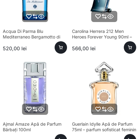
Acqua Di Parma Blu
Carolina Herrera 212 Men
Mediterraneo Bergamotto di
Heroes Forever Young 90ml –
Calabria Eau de Toilette Unisex
parfum sofisticat bărbați
520,00
lei
566,00
lei
100ml
Ajmal Amaze Apă de Parfum
Guerlain Idylle Apă de Parfum
Bărbați 100ml
75ml – parfum sofisticat feminin