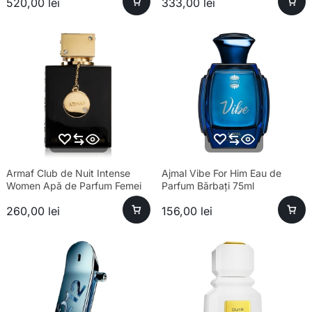
520,00
lei
333,00
lei
100ml
Armaf Club de Nuit Intense
Ajmal Vibe For Him Eau de
Women Apă de Parfum Femei
Parfum Bărbați 75ml
105ml
260,00
lei
156,00
lei