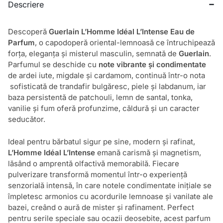
Descriere
Descoperă
Guerlain L’Homme Idéal L’Intense Eau de
Parfum
, o capodoperă oriental-lemnoasă ce întruchipează
forța, eleganța și misterul masculin, semnată de
Guerlain
.
Parfumul se deschide cu
note vibrante și condimentate
de ardei iute, migdale și cardamom, continuă într-o nota
sofisticată de trandafir bulgăresc, piele și labdanum, iar
baza persistentă de patchouli, lemn de santal, tonka,
vanilie și fum oferă profunzime, căldură și un caracter
seducător.
Ideal pentru bărbatul sigur pe sine, modern și rafinat,
L’Homme Idéal L’Intense
emană carismă și magnetism,
lăsând o amprentă olfactivă memorabilă. Fiecare
pulverizare transformă momentul într-o experiență
senzorială intensă, în care notele condimentate inițiale se
împletesc armonios cu acordurile lemnoase și vanilate ale
bazei, creând o aură de mister și rafinament. Perfect
pentru serile speciale sau ocazii deosebite, acest parfum