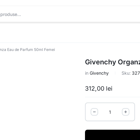
nza Eau de Parfum 50ml Femei
Givenchy Organz
in
Givenchy
Sku:
327
312,00
lei