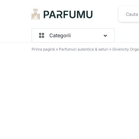
PARFUMU.RO
Categorii
Prima pagină
»
Parfumuri autentice & seturi
»
Givenchy Orga
Parfumuri Femei
Parfumuri Barbați
Parfumuri Unisex
Seturi
Toate produsele