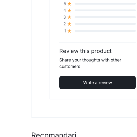
5
4
3
2
1
Review this product
Share your thoughts with other
customers
Write a review
Recomandari