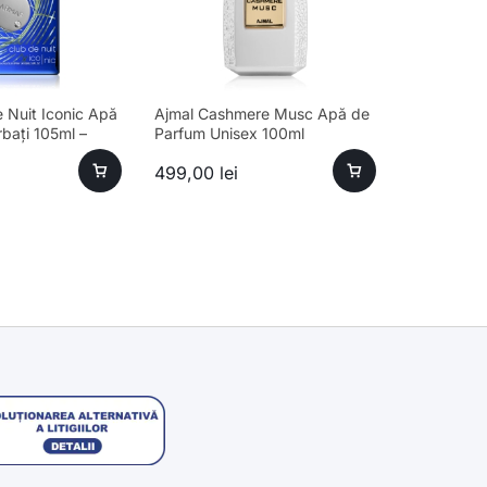
 Nuit Iconic Apă
Ajmal Cashmere Musc Apă de
bați 105ml –
Parfum Unisex 100ml
um Fresh
499,00
lei