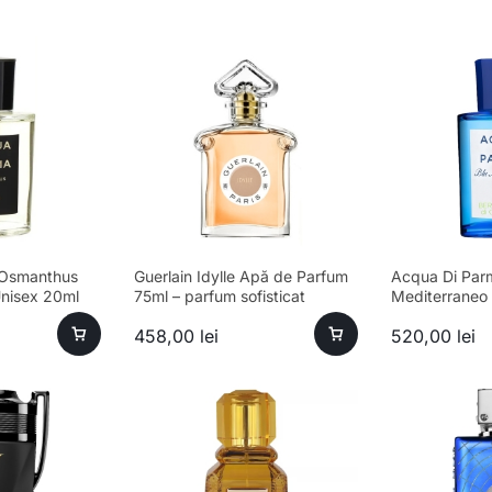
 Osmanthus
Guerlain Idylle Apă de Parfum
Acqua Di Par
nisex 20ml
75ml – parfum sofisticat
Mediterraneo
feminin
Calabria Eau d
458,00
lei
520,00
lei
100ml