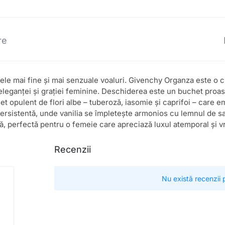
re
le mai fine și mai senzuale voaluri. Givenchy Organza este o cre
eleganței și grației feminine. Deschiderea este un buchet proas
t opulent de flori albe – tuberoză, iasomie și caprifoi – care e
persistentă, unde vanilia se împletește armonios cu lemnul de sa
ă, perfectă pentru o femeie care apreciază luxul atemporal și vr
Recenzii
Nu există recenzii