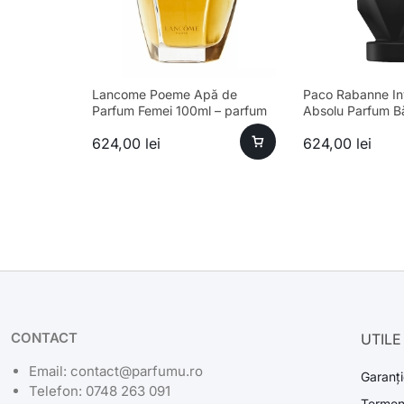
Lancome Poeme Apă de
Paco Rabanne Inv
Parfum Femei 100ml – parfum
Absolu Parfum B
sofisticat și aromă unică
624,00
lei
624,00
lei
CONTACT
UTILE
Email: contact@parfumu.ro
Garanți
Telefon: 0748 263 091
Termeni