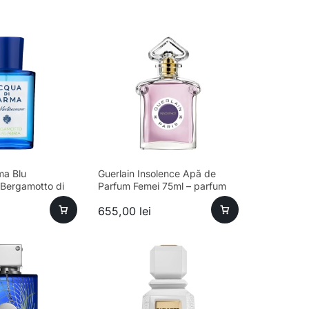
ma Blu
Guerlain Insolence Apă de
 Bergamotto di
Parfum Femei 75ml – parfum
e Toilette Unisex
sofisticat, longevitate ridicată
655,00
lei