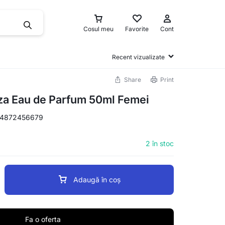
Cosul meu
Favorite
Cont
Recent vizualizate
Share
Print
a Eau de Parfum 50ml Femei
4872456679
2 în stoc
Adaugă în coș
Fa o oferta