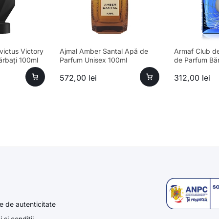
ictus Victory
Ajmal Amber Santal Apă de
Armaf Club de
ărbați 100ml
Parfum Unisex 100ml
de Parfum Băr
Esență Premi
572,00
lei
312,00
lei
e de autenticitate
 si conditii