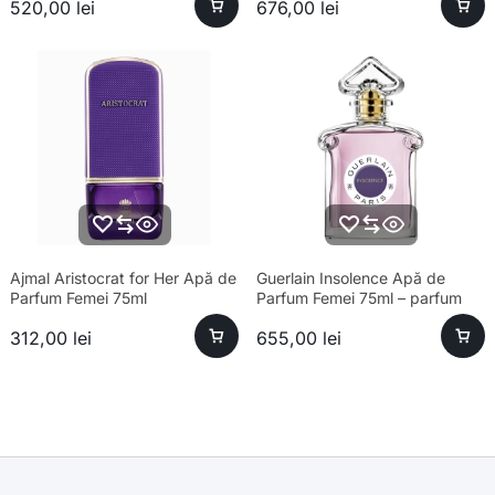
520,00
lei
676,00
lei
Ajmal Aristocrat for Her Apă de
Guerlain Insolence Apă de
Parfum Femei 75ml
Parfum Femei 75ml – parfum
sofisticat, longevitate ridicată
312,00
lei
655,00
lei