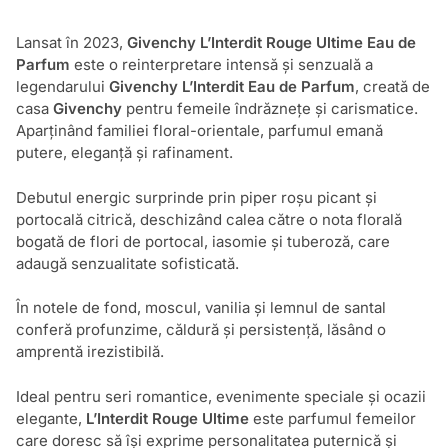
Lansat în 2023,
Givenchy L’Interdit Rouge Ultime Eau de
Parfum
este o reinterpretare intensă și senzuală a
legendarului
Givenchy L’Interdit Eau de Parfum
, creată de
casa
Givenchy
pentru femeile îndrăznețe și carismatice.
Aparținând familiei floral-orientale, parfumul emană
putere, eleganță și rafinament.
Debutul energic surprinde prin piper roșu picant și
portocală citrică, deschizând calea către o nota florală
bogată de flori de portocal, iasomie și tuberoză, care
adaugă senzualitate sofisticată.
În notele de fond, moscul, vanilia și lemnul de santal
conferă profunzime, căldură și persistență, lăsând o
amprentă irezistibilă.
Ideal pentru seri romantice, evenimente speciale și ocazii
elegante,
L’Interdit Rouge Ultime
este parfumul femeilor
care doresc să își exprime personalitatea puternică și