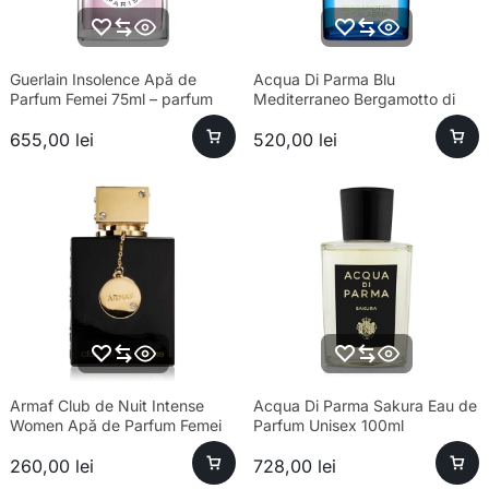
Guerlain Insolence Apă de
Acqua Di Parma Blu
Parfum Femei 75ml – parfum
Mediterraneo Bergamotto di
sofisticat, longevitate ridicată
Calabria Eau de Toilette Unisex
655,00
lei
520,00
lei
100ml
Armaf Club de Nuit Intense
Acqua Di Parma Sakura Eau de
Women Apă de Parfum Femei
Parfum Unisex 100ml
105ml
260,00
lei
728,00
lei