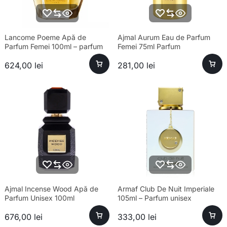
Lancome Poeme Apă de
Ajmal Aurum Eau de Parfum
Parfum Femei 100ml – parfum
Femei 75ml Parfum
sofisticat și aromă unică
624,00
lei
281,00
lei
Ajmal Incense Wood Apă de
Armaf Club De Nuit Imperiale
Parfum Unisex 100ml
105ml – Parfum unisex
sofisticat și esență premium
676,00
lei
333,00
lei