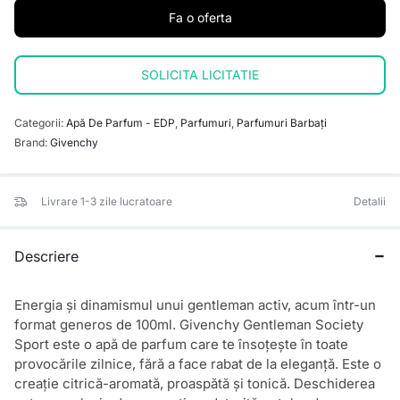
Fa o oferta
SOLICITA LICITATIE
Categorii:
Apă De Parfum - EDP
,
Parfumuri
,
Parfumuri Barbați
Brand:
Givenchy
Livrare 1-3 zile lucratoare
Detalii
Descriere
Energia și dinamismul unui gentleman activ, acum într-un
format generos de 100ml. Givenchy Gentleman Society
Sport este o apă de parfum care te însoțește în toate
provocările zilnice, fără a face rabat de la eleganță. Este o
creație citrică-aromată, proaspătă și tonică. Deschiderea