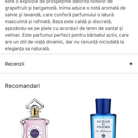
este o explozie de prospețime datorită notelor de
grapefruit și bergamotă. Inima aduce o notă aromată de
salvie și lavandă, care conferă parfumului o latură
masculină și rafinată. Baza este caldă și discretă,
așezându-se pe piele cu acorduri de lemn de santal și
vetiver. Este parfumul perfect pentru bărbatul activ, care
are un stil de viață dinamic, dar nu renunță niciodată la
eleganța sa naturală.
Recenzii
Recomandari