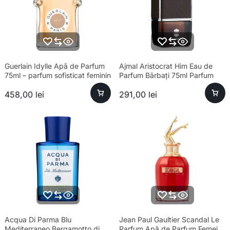
Guerlain Idylle Apă de Parfum
Ajmal Aristocrat Him Eau de
75ml – parfum sofisticat feminin
Parfum Bărbați 75ml Parfum
458,00
lei
291,00
lei
Acqua Di Parma Blu
Jean Paul Gaultier Scandal Le
Mediterraneo Bergamotto di
Parfum Apă de Parfum Femei