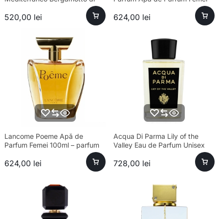
Calabria Eau de Toilette Unisex
80ml – Parfum sofisticat
520,00
lei
624,00
lei
100ml
Lancome Poeme Apă de
Acqua Di Parma Lily of the
Parfum Femei 100ml – parfum
Valley Eau de Parfum Unisex
sofisticat și aromă unică
100ml Parfum
624,00
lei
728,00
lei