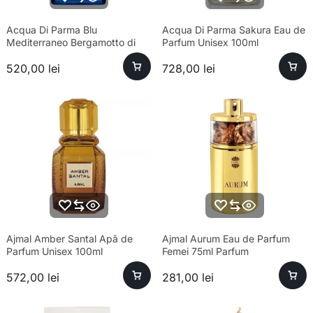
Acqua Di Parma Blu
Acqua Di Parma Sakura Eau de
Mediterraneo Bergamotto di
Parfum Unisex 100ml
Calabria Eau de Toilette Unisex
520,00
lei
728,00
lei
100ml
Ajmal Amber Santal Apă de
Ajmal Aurum Eau de Parfum
Parfum Unisex 100ml
Femei 75ml Parfum
572,00
lei
281,00
lei