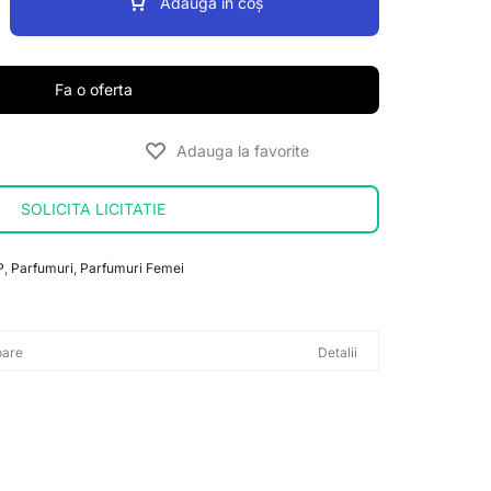
Adaugă în coș
Fa o oferta
SOLICITA LICITATIE
P
,
Parfumuri
,
Parfumuri Femei
oare
Detalii