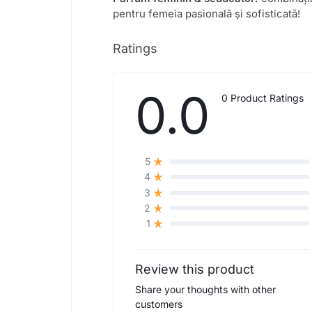
pentru femeia pasională și sofisticată!
Ratings
0.0
0 Product Ratings
5
4
3
2
1
Review this product
Share your thoughts with other
customers