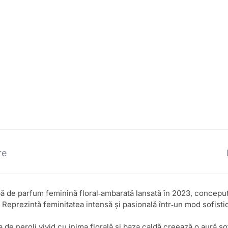
re
ă de parfum feminină floral‑ambarată lansată în 2023, concepută 
 Reprezintă feminitatea intensă și pasională într‑un mod sofistic
de neroli vivid cu inima florală și baza caldă creează o aură so