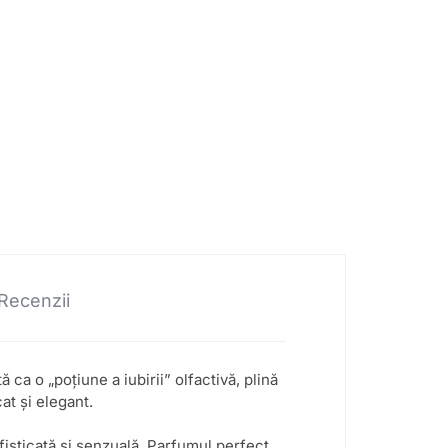
Recenzii
ca o „poțiune a iubirii” olfactivă, plină
at și elegant.
fisticată și senzuală. Parfumul perfect