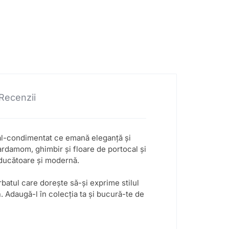
Recenzii
al-condimentat ce emană eleganță și
rdamom, ghimbir și floare de portocal și
educătoare și modernă.
atul care dorește să-și exprime stilul
a
. Adaugă-l în colecția ta și bucură-te de