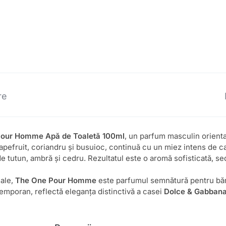
re
Pour Homme Apă de Toaletă 100ml
, un parfum masculin orient
pefruit, coriandru și busuioc, continuă cu un miez intens de ca
de tutun, ambră și cedru. Rezultatul este o aromă sofisticată, s
iale,
The One Pour Homme
este parfumul semnătură pentru bărb
emporan, reflectă eleganța distinctivă a casei
Dolce & Gabban