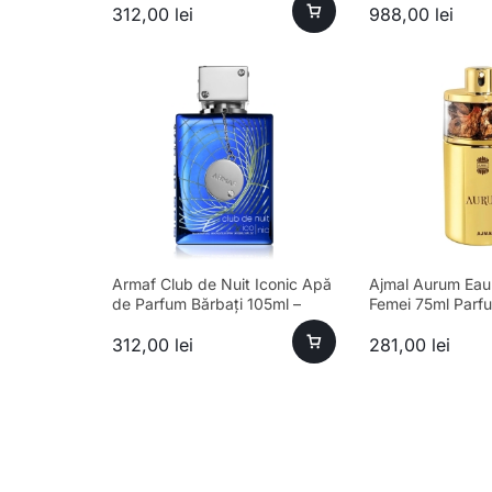
312,00
lei
988,00
lei
Armaf Club de Nuit Iconic Apă
Ajmal Aurum Eau
de Parfum Bărbați 105ml –
Femei 75ml Parf
Esență Premium Fresh
312,00
lei
281,00
lei