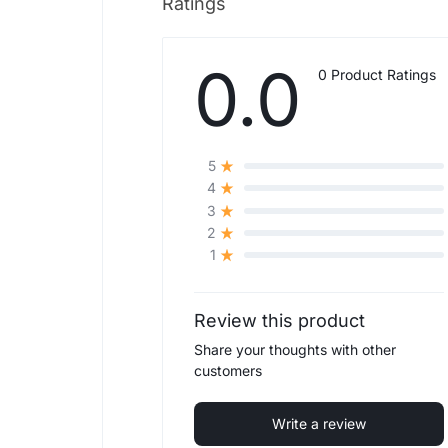
Ratings
0.0
0 Product Ratings
5
4
3
2
1
Review this product
Share your thoughts with other
customers
Write a review