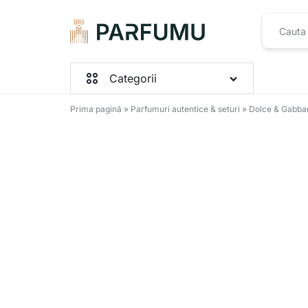
PARFUMU.RO
Categorii
Prima pagină
»
Parfumuri autentice & seturi
»
Dolce & Gabba
Parfumuri Femei
Parfumuri Barbați
Parfumuri Unisex
Seturi
Toate produsele