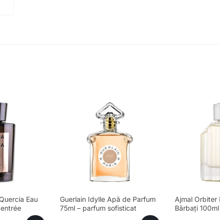
Quercia Eau
Guerlain Idylle Apă de Parfum
Ajmal Orbiter
entrée
75ml – parfum sofisticat
Bărbați 100ml
feminin