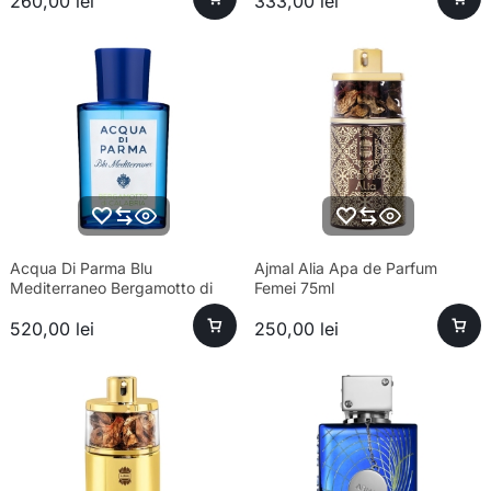
260,00
lei
333,00
lei
Acqua Di Parma Blu
Ajmal Alia Apa de Parfum
Mediterraneo Bergamotto di
Femei 75ml
Calabria Eau de Toilette Unisex
520,00
lei
250,00
lei
100ml