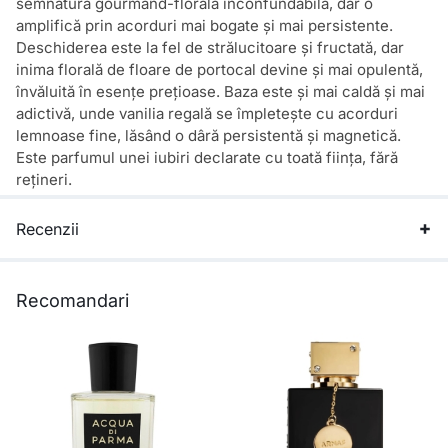
semnătura gourmand-florală inconfundabilă, dar o
amplifică prin acorduri mai bogate și mai persistente.
Deschiderea este la fel de strălucitoare și fructată, dar
inima florală de floare de portocal devine și mai opulentă,
învăluită în esențe prețioase. Baza este și mai caldă și mai
adictivă, unde vanilia regală se împletește cu acorduri
lemnoase fine, lăsând o dâră persistentă și magnetică.
Este parfumul unei iubiri declarate cu toată ființa, fără
rețineri.
Recenzii
Recomandari