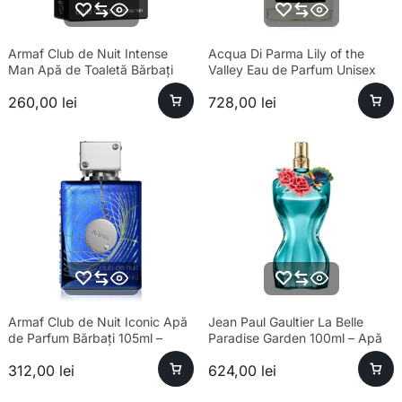
Armaf Club de Nuit Intense
Acqua Di Parma Lily of the
Man Apă de Toaletă Bărbați
Valley Eau de Parfum Unisex
100ml Parfum
100ml Parfum
260,00
lei
728,00
lei
Armaf Club de Nuit Iconic Apă
Jean Paul Gaultier La Belle
de Parfum Bărbați 105ml –
Paradise Garden 100ml – Apă
Esență Premium Fresh
de Parfum Feminin
312,00
lei
624,00
lei