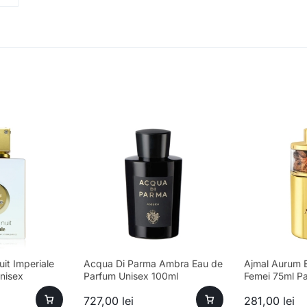
it Imperiale
Acqua Di Parma Ambra Eau de
Ajmal Aurum 
nisex
Parfum Unisex 100ml
Femei 75ml P
nță premium
727,00
lei
281,00
lei