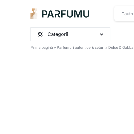
PARFUMU.RO
Categorii
Prima pagină
»
Parfumuri autentice & seturi
»
Dolce & Gabban
Parfumuri Femei
Parfumuri Barbați
Parfumuri Unisex
Seturi
Toate produsele