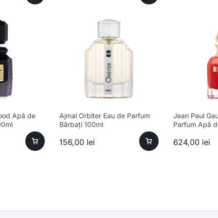
ood Apă de
Ajmal Orbiter Eau de Parfum
Jean Paul Gau
00ml
Bărbați 100ml
Parfum Apă d
80ml – Parfum
156,00
lei
624,00
lei