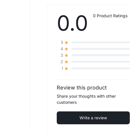
0.0
0 Product Ratings
5
4
3
2
1
Review this product
Share your thoughts with other
customers
Write a review