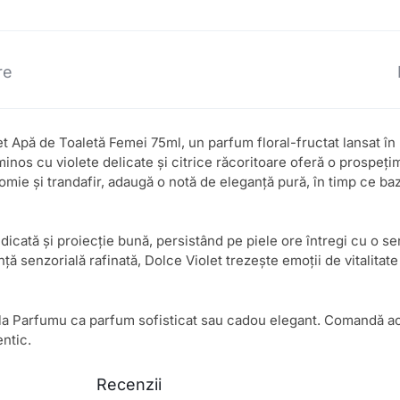
re
Apă de Toaletă Femei 75ml, un parfum floral-fructat lansat în 
inos cu violete delicate și citrice răcoritoare oferă o prospețim
somie și trandafir, adaugă o notă de eleganță pură, în timp ce ba
icată și proiecție bună, persistând pe piele ore întregi cu o sen
senzorială rafinată, Dolce Violet trezește emoții de vitalitate 
la Parfumu ca parfum sofisticat sau cadou elegant. Comandă a
entic.
Recenzii