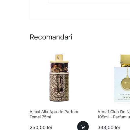
Recomandari
Ajmal Alia Apa de Parfum
Armaf Club De Nu
Femei 75ml
105ml – Parfum u
sofisticat și ese
250,00
lei
333,00
lei