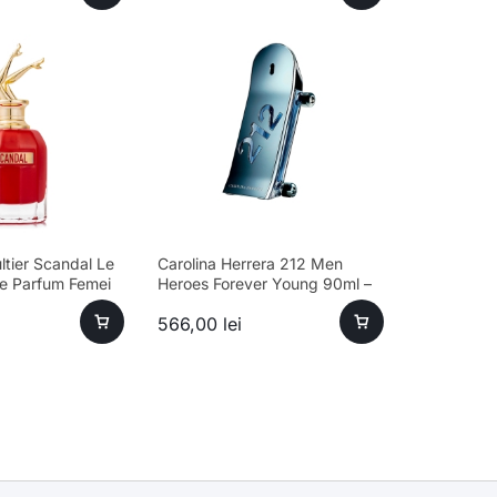
ltier Scandal Le
Carolina Herrera 212 Men
e Parfum Femei
Heroes Forever Young 90ml –
 sofisticat
parfum sofisticat bărbați
566,00
lei