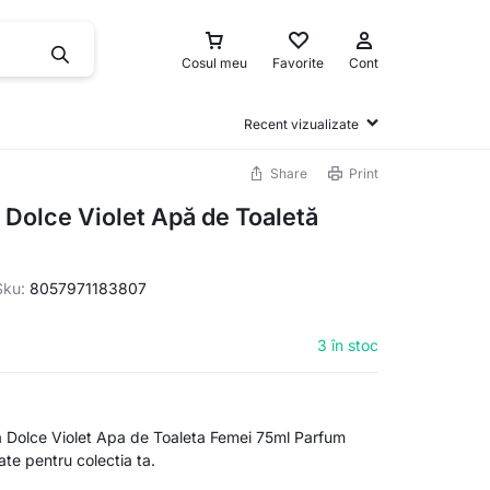
Cosul meu
Favorite
Cont
Recent vizualizate
Share
Print
Dolce Violet Apă de Toaletă
Sku:
8057971183807
3 în stoc
Dolce Violet Apa de Toaleta Femei 75ml Parfum
itate pentru colectia ta.