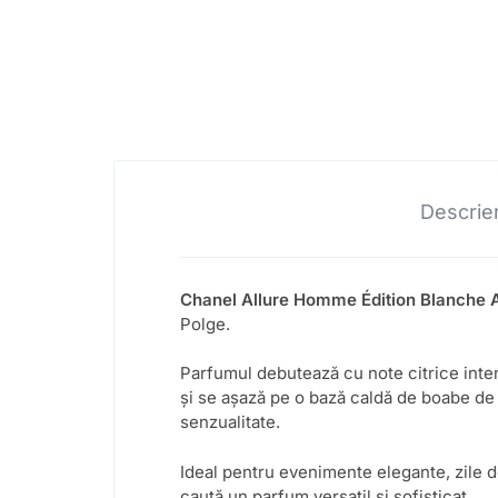
Descrie
Chanel Allure Homme Édition Blanche 
Polge.
Parfumul debutează cu note citrice inten
și se așază pe o bază caldă de boabe de t
senzualitate.
Ideal pentru evenimente elegante, zile d
caută un parfum versatil și sofisticat.