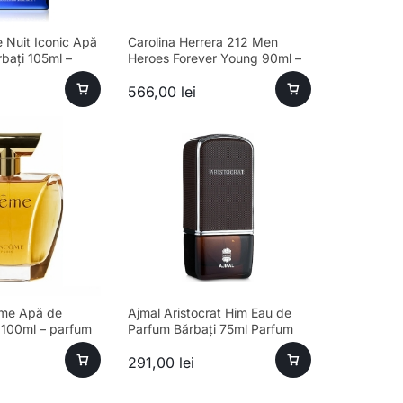
 Nuit Iconic Apă
Carolina Herrera 212 Men
bați 105ml –
Heroes Forever Young 90ml –
um Fresh
parfum sofisticat bărbați
566,00
lei
me Apă de
Ajmal Aristocrat Him Eau de
 100ml – parfum
Parfum Bărbați 75ml Parfum
aromă unică
291,00
lei