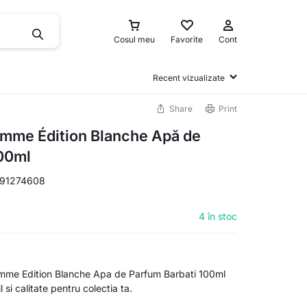
Cosul meu
Favorite
Cont
Recent vizualizate
Share
Print
omme Édition Blanche Apă de
100ml
91274608
4 în stoc
mme Edition Blanche Apa de Parfum Barbati 100ml
 si calitate pentru colectia ta.