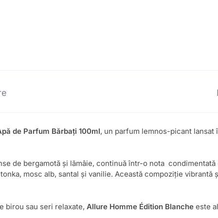
re
Apă de Parfum Bărbați 100ml
, un parfum lemnos-picant lansat 
se de bergamotă și lămâie, continuă într-o nota condimentată d
onka, mosc alb, santal și vanilie. Această compoziție vibrantă și
e birou sau seri relaxate,
Allure Homme Édition Blanche
este a