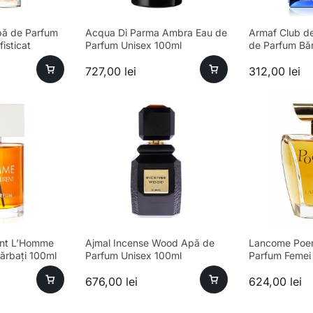
Apă de Parfum
Acqua Di Parma Ambra Eau de
Armaf Club de
isticat
Parfum Unisex 100ml
de Parfum Băr
Esență Premi
727,00
lei
312,00
lei
ent L’Homme
Ajmal Incense Wood Apă de
Lancome Poe
ărbați 100ml
Parfum Unisex 100ml
Parfum Femei
sofisticat și 
676,00
lei
624,00
lei