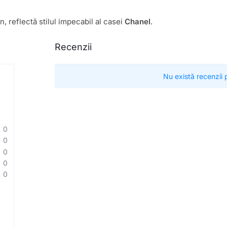
 reflectă stilul impecabil al casei
Chanel
.
Recenzii
Nu există recenzii
0
0
0
0
0