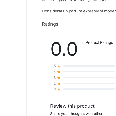
Considerat un parfum expresiv și modern,
Ratings
0.0
0 Product Ratings
5
4
3
2
1
Review this product
Share your thoughts with other