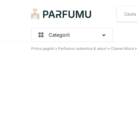
PARFUMU.RO
Categorii
Prima pagină
»
Parfumuri autentice & seturi
»
Chanel Allure 
Parfumuri Femei
Parfumuri Barbați
Parfumuri Unisex
Seturi
Toate produsele