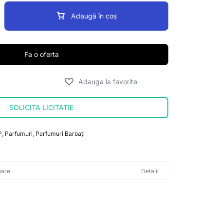
Adaugă în coș
Fa o oferta
SOLICITA LICITATIE
P
,
Parfumuri
,
Parfumuri Barbați
oare
Detalii