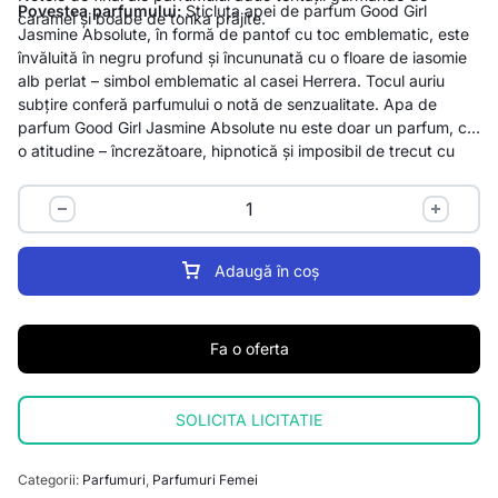
Povestea parfumului:
Sticluța apei de parfum Good Girl
caramel și boabe de tonka prăjite.
Jasmine Absolute, în formă de pantof cu toc emblematic, este
învăluită în negru profund și încununată cu o floare de iasomie
alb perlat – simbol emblematic al casei Herrera. Tocul auriu
subțire conferă parfumului o notă de senzualitate. Apa de
parfum Good Girl Jasmine Absolute nu este doar un parfum, ci
o atitudine – încrezătoare, hipnotică și imposibil de trecut cu
vederea.
Adaugă în coș
Fa o oferta
SOLICITA LICITATIE
Categorii:
Parfumuri
,
Parfumuri Femei