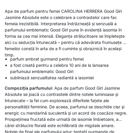
Apa de parfum pentru femei CAROLINA HERRERA Good Girl
Jasmine Absolute este o celebrare a contrastelor care fac
femeia irezistibilă. Interpretarea îndrăzneață și senzuală a
parfumului emblematic Good Girl pune în evidență iasomia în
forma sa cea mai intensă. Eleganța strălucitoare se împletește
aici cu seducția întunecată – pentru că adevărata frumusețe a
femeilor constă în arta de a fi cuminte și obraznică în același
timp.
parfum ambrat gurmand pentru femei
a fost creată pentru a celebra 10 ani de la lansarea
parfumului emblematic Good Girl
subliniază senzualitatea radiantă a iasomiei
Compoziția parfumului:
Apa de parfum Good Girl Jasmine
Absolute se joacă cu contrastele dintre notele luminoase și
întunecate – la fel cum explorează diferitele fațete ale
personalității feminine. De aceea, parfumul se deschide clar și
energic cu mandarină suculentă și un acord de coacăze negre.
Prospețimea fructată este urmată de iasomie îmbietoare, a
cărei strălucire florală este echilibrată de migdale amare.
Notele de final ale parfumului aduc tentații gurmande de