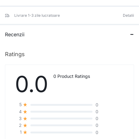
Livrare 1-3 zile lucratoare
Detalii
Recenzii
Ratings
0.0
0 Product Ratings
0
5
0
4
0
3
0
2
0
1