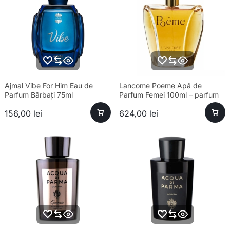
Ajmal Vibe For Him Eau de
Lancome Poeme Apă de
Parfum Bărbați 75ml
Parfum Femei 100ml – parfum
sofisticat și aromă unică
156,00
lei
624,00
lei